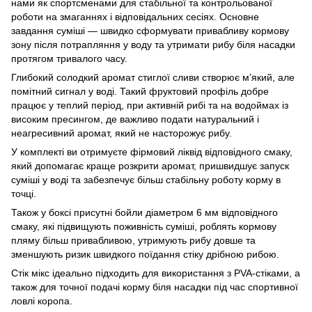
нами як спортсменами для стабільної та контрольованої
роботи на змаганнях і відповідальних сесіях. Основне
завдання суміші — швидко сформувати привабливу кормову
зону після потрапляння у воду та утримати рибу біля насадки
протягом тривалого часу.
Глибокий солодкий аромат стиглої сливи створює м’який, але
помітний сигнал у воді. Такий фруктовий профіль добре
працює у теплий період, при активній рибі та на водоймах із
високим пресингом, де важливо подати натуральний і
неагресивний аромат, який не насторожує рибу.
У комплекті ви отримуєте фірмовий ліквід відповідного смаку,
який допомагає краще розкрити аромат, пришвидшує запуск
суміші у воді та забезпечує більш стабільну роботу корму в
точці.
Також у боксі присутні бойли діаметром 6 мм відповідного
смаку, які підвищують поживність суміші, роблять кормову
пляму більш привабливою, утримують рибу довше та
зменшують ризик швидкого поїдання стіку дрібною рибою.
Стік мікс ідеально підходить для використання з PVA-стіками, а
також для точної подачі корму біля насадки під час спортивної
ловлі коропа.