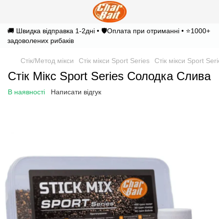
🚚 Швидка відправка 1-2дні • 🛡️Оплата при отриманні • ⭐1000+
задоволених рибаків
Стік/Метод мікси
Стік мікси Sport Series
Стік мікси Sport Ser
Стік Мікс Sport Series Солодка Слива
В наявності
Написати відгук