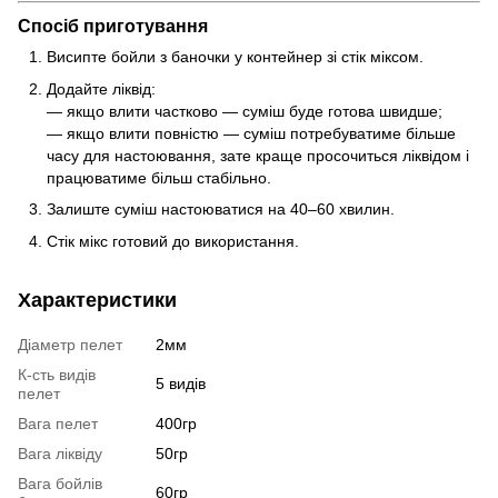
Спосіб приготування
Висипте бойли з баночки у контейнер зі стік міксом.
Додайте ліквід:
— якщо влити частково — суміш буде готова швидше;
— якщо влити повністю — суміш потребуватиме більше
часу для настоювання, зате краще просочиться ліквідом і
працюватиме більш стабільно.
Залиште суміш настоюватися на 40–60 хвилин.
Стік мікс готовий до використання.
Характеристики
Діаметр пелет
2мм
К-сть видів
5 видів
пелет
Вага пелет
400гр
Вага ліквіду
50гр
Вага бойлів
60гр