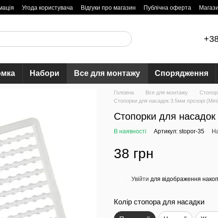
мація
Угода користувача
Відгуки про магазин
Публічна оферта
Магаз
+38
рмка
Набори
Все для монтажу
Спорядження
Головна
Все для монтажу
Стопор
Стопорки для насадок 3.5мм прозорі (Mini
Стопорки для насадок 
В наявності
Артикул: stopor-35
На
38 грн
Увійти
для відображення накоп
%
Колір стопора для насадки