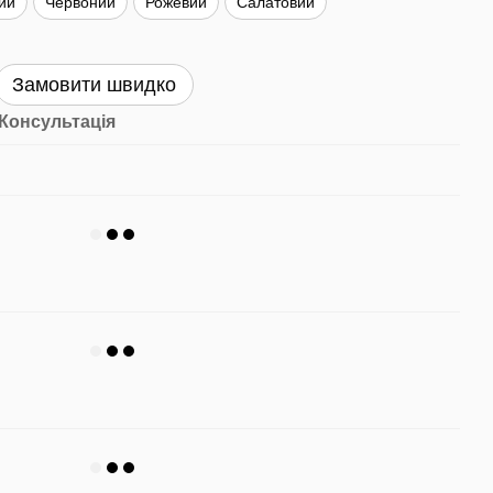
ий
Червоний
Рожевий
Салатовий
Замовити швидко
Консультація