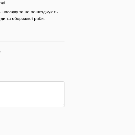
ді.
ь насадку та не пошкоджують
оди та обережної риби.
ю