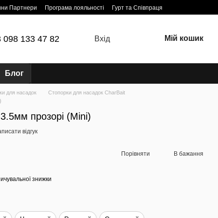
ини Партнери
Програма лояльності
Гурт та Співпраця
 098 133 47 82
Мій кошик
Вхід
Блог
ки для насадок
Стопорки для насадок CharBait
)
3.5мм прозорі (Mini)
писати відгук
Порівняти
В бажання
ичувальної знижки