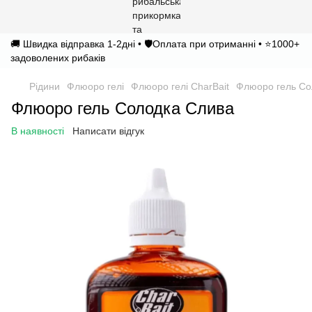
🚚 Швидка відправка 1-2дні • 🛡️Оплата при отриманні • ⭐1000+
задоволених рибаків
Рідини
Флюоро гелі
Флюоро гелі CharBait
Флюоро гель Со
Флюоро гель Солодка Слива
В наявності
Написати відгук