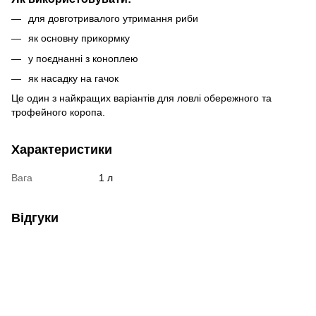
для довготривалого утримання риби
як основну прикормку
у поєднанні з коноплею
як насадку на гачок
Це один з найкращих варіантів для ловлі обережного та
трофейного коропа.
Характеристики
Вага
1 л
Відгуки