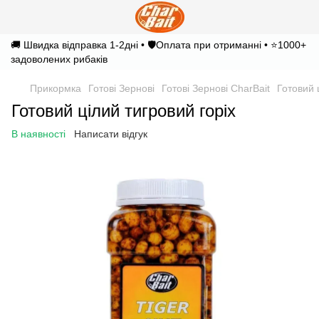
🚚 Швидка відправка 1-2дні • 🛡️Оплата при отриманні • ⭐1000+
задоволених рибаків
Прикормка
Готові Зернові
Готові Зернові CharBait
Готовий 
Готовий цілий тигровий горіх
В наявності
Написати відгук