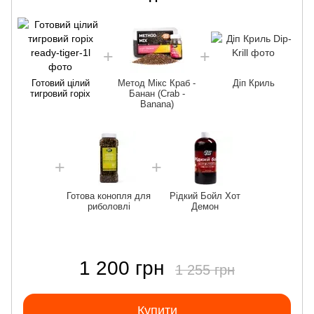
Готовий цілий
Метод Мікс Краб -
Діп Криль
тигровий горіх
Банан (Crab -
Banana)
Готова конопля для
Рідкий Бойл Хот
риболовлі
Демон
1 200 грн
1 255 грн
Купити