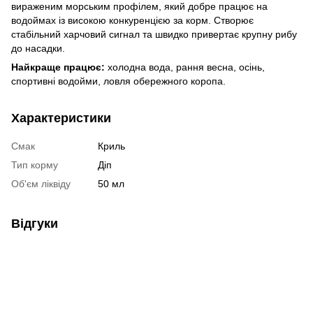
вираженим морським профілем, який добре працює на
водоймах із високою конкуренцією за корм. Створює
стабільний харчовий сигнал та швидко привертає крупну рибу
до насадки.
Найкраще працює:
холодна вода, рання весна, осінь,
спортивні водойми, ловля обережного коропа.
Характеристики
Смак
Криль
Тип корму
Діп
Об'єм ліквіду
50 мл
Відгуки