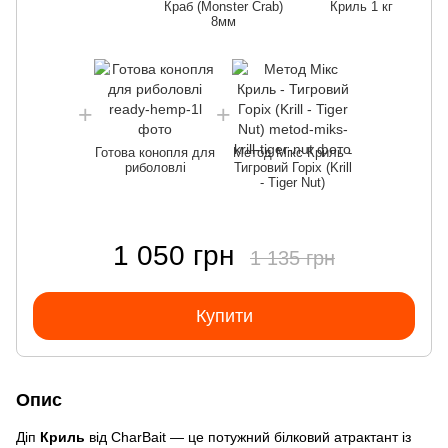
Краб (Monster Crab)
Криль 1 кг
8мм
Готова конопля для
Метод Мікс Криль -
риболовлі
Тигровий Горіх (Krill
- Tiger Nut)
1 050 грн
1 135 грн
Купити
Опис
Діп
Криль
від CharBait — це потужний білковий атрактант із