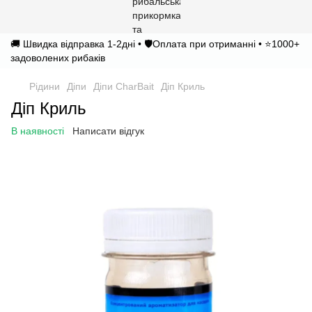
🚚 Швидка відправка 1-2дні • 🛡️Оплата при отриманні • ⭐1000+
задоволених рибаків
Рідини
Діпи
Діпи CharBait
Діп Криль
Діп Криль
В наявності
Написати відгук