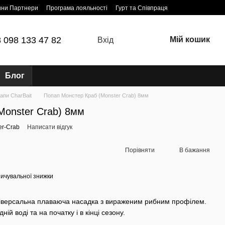
ини Партнери
Програма лояльності
Гурт та Співпраця
 098 133 47 82
Мій кошик
Вхід
Блог
апи CharBait
Попап Монстер Краб (Monster Crab) 8мм
Monster Crab) 8мм
er-Crab
Написати відгук
Порівняти
В бажання
ичувальної знижки
іверсальна плаваюча насадка з вираженим рибним профілем.
ій воді та на початку і в кінці сезону.