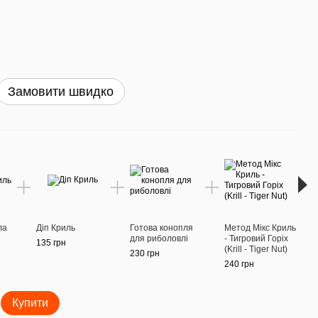
Замовити швидко
Раз
ла
Діп Криль
Готова конопля
Метод Мікс Криль
Попа
для риболовлі
- Тигровий Горіх
Краб
135 грн
(Krill - Tiger Nut)
Crab
230 грн
240 грн
140 г
Купити
80