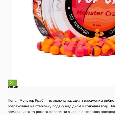
Хіт
Опис
Попап Монстер Краб — плаваюча насадка з вираженим рибно
розрахована на стабільну подачу над дном у холодній воді. Ви
помаранчева та рожева половинки з чорною вставкою посереди