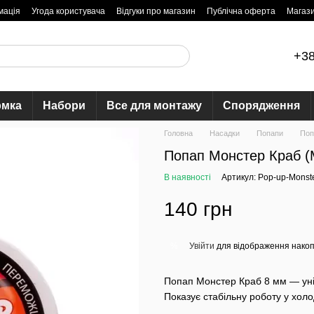
мація
Угода користувача
Відгуки про магазин
Публічна оферта
Магаз
+38
рмка
Набори
Все для монтажу
Спорядження
Головна
Насадки
Попапи
Поп
Попап Монстер Краб (
В наявності
Артикул: Pop-up-Monst
140 грн
Увійти
для відображення накоп
%
Попап Монстер Краб 8 мм — ун
Показує стабільну роботу у холодн