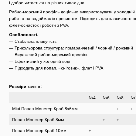
і добре читається на різних типах дна.
Рибно-морський профіль доцільно використовувати у холодній в
риби та на водоймах із пресингом. Підходить для класичного п
флет-оснасток і роботи з PVA.
Особливості:
— Стабільна плавучість
— Трикольорова структура: помаранчевий / чорний / рожевий
— Виражений рибно-морський профіль
— Ефективний у холодній воді
— Підходить для попап, «сніговик», флет і PVA
Розміри гачків:
№4
№6
№8
№
Міні Попап Монстер Краб 8x6мм
+
+
Попап Монстер Краб 8мм
+
+
Попап Монстер Краб 10мм
+