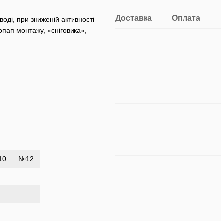
Доставка
Оплата
оді, при зниженій активності
опап монтажу, «сніговика»,
10
№12