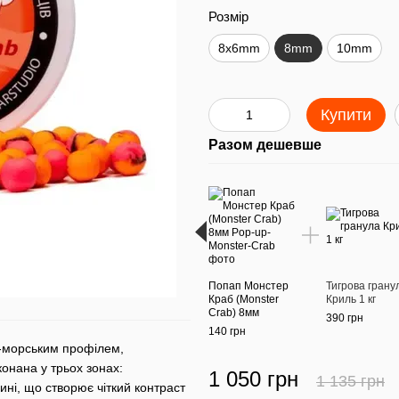
Розмір
8x6mm
8mm
10mm
Купити
Разом дешевше
Попап Монстер
Тигрова грану
Краб (Monster
Криль 1 кг
Crab) 8мм
390 грн
140 грн
-морським профілем,
конана у трьох зонах:
1 050 грн
1 135 грн
ні, що створює чіткий контраст