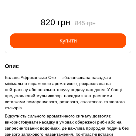
820 грн
845 грн
Купити
Опис
Баланс Африканське Око — збалансована насадка з
мінімально вираженою ароматикою, розрахована на
нейтральну або повільно-тонучу подачу над дном. У банці
представлений мультиколор: насадки з контрастними
вставками помаранчевого, рожевого, салатового та жовтого
кольорів.
Відсутність сильного ароматичного сигналу дозволяє
використовувати насадку в умовах обережної риби або на
запресингованих водоймах, де важлива природна подача без
зайвого запахового навантаження. Контрастні вставки