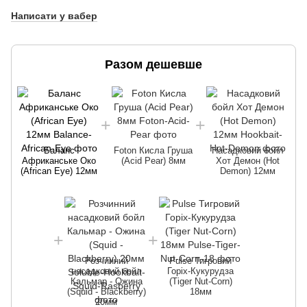
Написати у вабер
Разом дешевше
Баланс
Foton Кисла Груша
Насадковий бойл
Африканське Око
(Acid Pear) 8мм
Хот Демон (Hot
(African Eye) 12мм
Demon) 12мм
Розчинний
Pulse Тигровий
насадковий бойл
Горіх-Кукурудза
Кальмар - Ожина
(Tiger Nut-Corn)
(Squid - Blackberry)
18мм
20мм