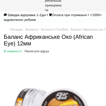
🚚 Швидка відправка 1-2дні • 🛡️Оплата при отриманні • ⭐1000+
задоволених рибаків
Насадки
Баланси
Баланси CharBait
Баланс Африканське О
Баланс Африканське Око (African
Eye) 12мм
В наявності
Написати відгук