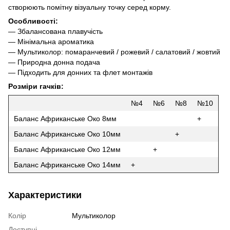
створюють помітну візуальну точку серед корму.
Особливості:
— Збалансована плавучість
— Мінімальна ароматика
— Мультиколор: помаранчевий / рожевий / салатовий / жовтий
— Природна донна подача
— Підходить для донних та флет монтажів
Розміри гачків:
№4
№6
№8
№10
Баланс Африканське Око 8мм
+
Баланс Африканське Око 10мм
+
Баланс Африканське Око 12мм
+
Баланс Африканське Око 14мм
+
Характеристики
Колір
Мультиколор
Доступні