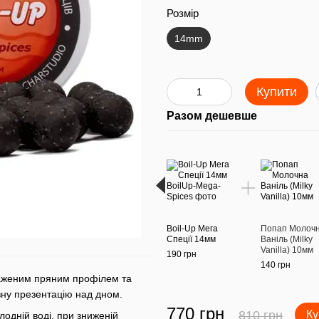
Розмір
14mm
Купити
Разом дешевше
Boil-Up Мега
Попап Молоч
Спеції 14мм
Ваніль (Milky
Vanilla) 10мм
190 грн
140 грн
ираженим пряним профілем та
вну презентацію над дном.
770 грн
810 грн
Ку
одній воді, при зниженій