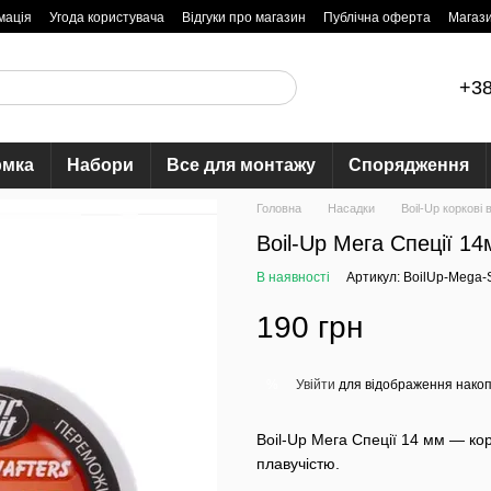
мація
Угода користувача
Відгуки про магазин
Публічна оферта
Магаз
+38
рмка
Набори
Все для монтажу
Спорядження
Головна
Насадки
Boil-Up коркові
Boil-Up Мега Спеції 1
В наявності
Артикул: BoilUp-Mega-
190 грн
Увійти
для відображення накоп
%
Boil-Up Мега Спеції 14 мм — к
плавучістю.