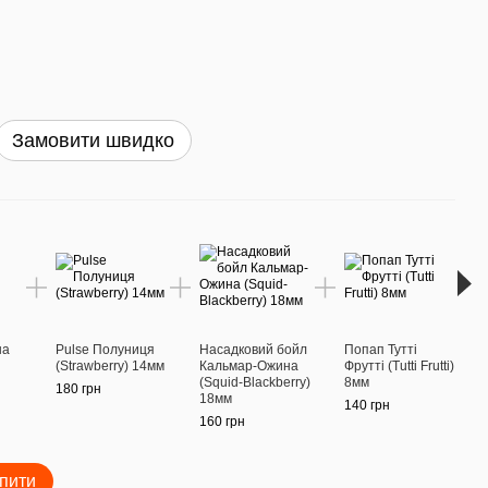
Замовити швидко
Раз
на
Pulse Полуниця
Насадковий бойл
Попап Тутті
Boil-
(Strawberry) 14мм
Кальмар-Ожина
Фрутті (Tutti Frutti)
Спец
(Squid-Blackberry)
8мм
180 грн
190 г
18мм
140 грн
160 грн
пити