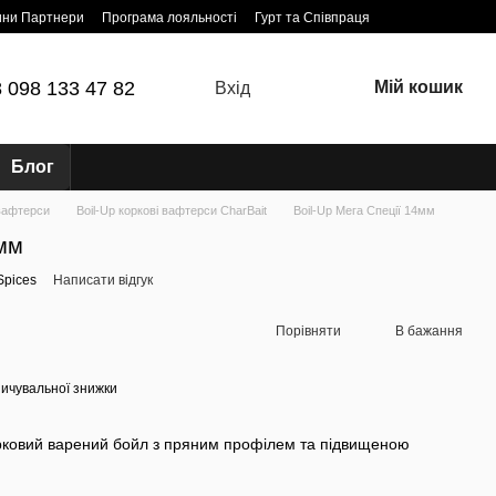
ини Партнери
Програма лояльності
Гурт та Співпраця
 098 133 47 82
Мій кошик
Вхід
Блог
 вафтерси
Boil-Up коркові вафтерси CharBait
Boil-Up Мега Спеції 14мм
4мм
Spices
Написати відгук
Порівняти
В бажання
ичувальної знижки
орковий варений бойл з пряним профілем та підвищеною