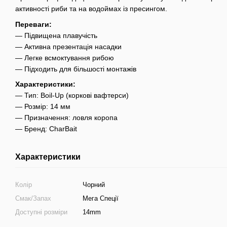
активності риби та на водоймах із пресингом.
Переваги:
— Підвищена плавучість
— Активна презентація насадки
— Легке всмоктування рибою
— Підходить для більшості монтажів
Характеристики:
— Тип: Boil-Up (коркові вафтерси)
— Розмір: 14 мм
— Призначення: ловля коропа
— Бренд: CharBait
Характеристики
Колір
Чорний
Смак/Запах
Мега Спеції
Доступні розміри
14mm