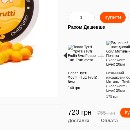
Купити
Разом Дешевше
Попап Тутті
Розчинний
Фрутті (Tutti Frutti)
насадковий б
8мм
Мотиль - Печі
(Bloodworm -
140 грн
Liver) 20мм
175 грн
720 грн
755 грн
Ку
Доставка
Оплата