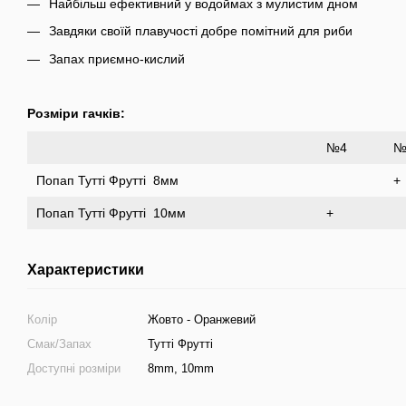
Найбільш ефективний у водоймах з мулистим дном
Завдяки своїй плавучості добре помітний для риби
Запах приємно-кислий
Розміри гачків:
№4
№
Попап Тутті Фрутті 8мм
+
Попап Тутті Фрутті 10мм
+
Характеристики
Колір
Жовто - Оранжевий
Смак/Запах
Тутті Фрутті
Доступні розміри
8mm, 10mm