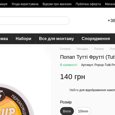
мація
Угода користувача
Відгуки про магазин
Публічна оферта
Магаз
+38
рмка
Набори
Все для монтажу
Спорядження
Головна
Насадки
Попапи
Поп
Попап Тутті Фрутті (Tutt
В наявності
Артикул: Popup-Tutti-Fru
140 грн
Увійти
для відображення накоп
%
Розмір
8mm
10mm