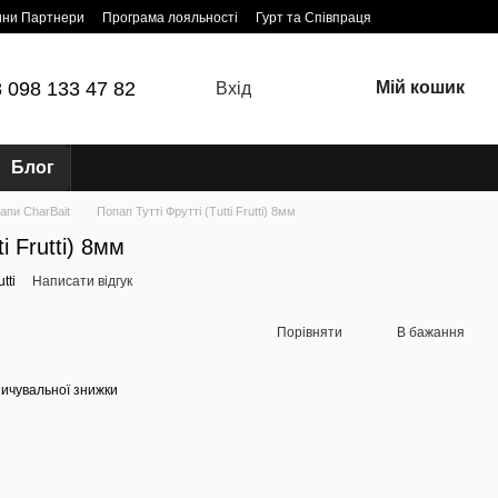
ини Партнери
Програма лояльності
Гурт та Співпраця
 098 133 47 82
Мій кошик
Вхід
Блог
апи CharBait
Попап Тутті Фрутті (Tutti Frutti) 8мм
i Frutti) 8мм
tti
Написати відгук
Порівняти
В бажання
ичувальної знижки