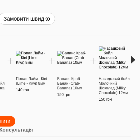
Замовити швидко
Раз
Попап Лайм - Ківі
Баланс Краб-
Насадковий бойл
Попа
ойл
(Lime - Kiwi) 8мм
Банан (Crab-
Молочний
Фрутті
нка
Banana) 10мм
Шоколад (Milky
8мм
140 грн
Chocolate) 12мм
150 грн
140 г
150 грн
77
пити
Консультація