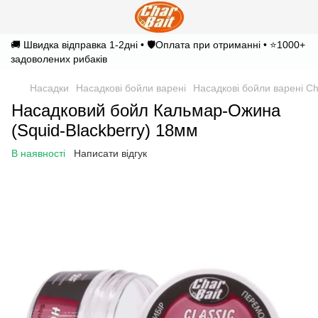
🚚 Швидка відправка 1-2дні • 🛡️Оплата при отриманні • ⭐1000+
задоволених рибаків
Насадки
Насадкові бойли варені
Насадкові бойли варені Ch
Насадковий бойл Кальмар-Ожина
(Squid-Blackberry) 18мм
В наявності
Написати відгук