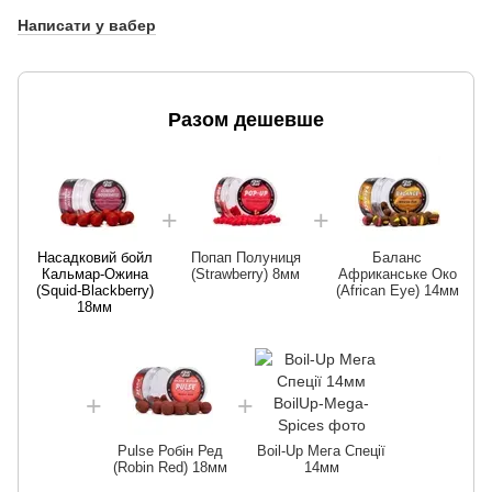
Написати у вабер
Разом дешевше
Насадковий бойл
Попап Полуниця
Баланс
Кальмар-Ожина
(Strawberry) 8мм
Африканське Око
(Squid-Blackberry)
(African Eye) 14мм
18мм
Pulse Робін Ред
Boil-Up Мега Спеції
(Robin Red) 18мм
14мм