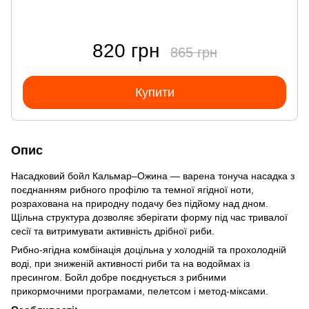
820 грн
865 грн
Купити
Опис
Насадковий бойл Кальмар–Ожина — варена тонуча насадка з
поєднанням рибного профілю та темної ягідної ноти,
розрахована на природну подачу без підйому над дном.
Щільна структура дозволяє зберігати форму під час тривалої
сесії та витримувати активність дрібної риби.
Рибно-ягідна комбінація доцільна у холодній та прохолодній
воді, при зниженій активності риби та на водоймах із
пресингом. Бойл добре поєднується з рибними
прикормочними програмами, пелетсом і метод-міксами.