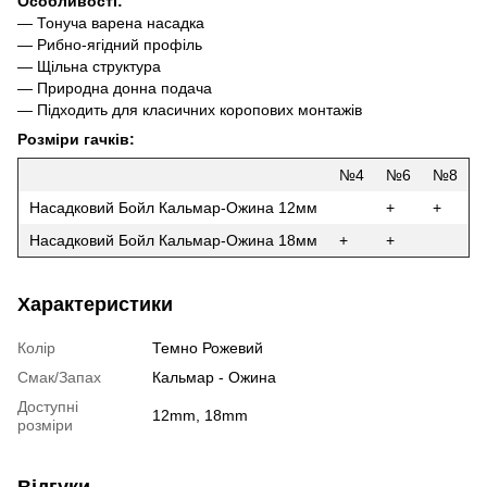
Особливості:
— Тонуча варена насадка
— Рибно-ягідний профіль
— Щільна структура
— Природна донна подача
— Підходить для класичних коропових монтажів
Розміри гачків:
№4
№6
№8
Насадковий Бойл Кальмар-Ожина 12мм
+
+
Насадковий Бойл Кальмар-Ожина 18мм
+
+
Характеристики
Колір
Темно Рожевий
Смак/Запах
Кальмар - Ожина
Доступні
12mm, 18mm
розміри
Відгуки