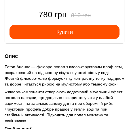
780 грн
810 грн
Купити
Опис
Foton Ананас — флюоро попап з кисло-фруктовим профілем,
розрахований на підвищену візуальну помітність у воді.
Жовтий флюоро-колір формує чітку контрастну точку над дном
та добре читається рибою на мулистому або темному фоні.
Флюоро-компоненти створюють додатковий візуальний ефект
навколо насадки, що доцільно використовувати у слабкій
видимості, на зашламованому дні та при обережній рибі.
Фруктовий профіль добре працює у теплій воді та при
стабільній активності. Підходить для попап монтажу та
«сніговика».
Особливості: