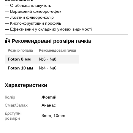
— Стабільна плавучість
— Виражений флюоро-ефект
— Жовтий флюоро-колір
— Кисло-фруктовий профіль
— Ефективний у складних умовах видимості
🎣 Рекомендовані розміри гачків
Розмір попапа
Рекомендовані гачки
Foton 8 мм
№6 · №8
Foton 10 мм
№4 · №6
Характеристики
Колір
Жовтий
Смак/Запах
Ананас
Доступні
8mm, 10mm
розміри