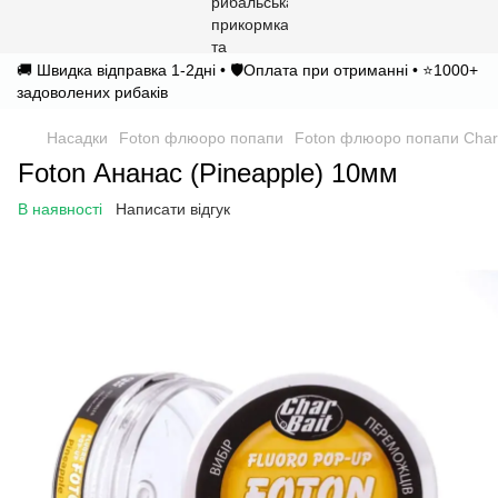
🚚 Швидка відправка 1-2дні • 🛡️Оплата при отриманні • ⭐1000+
задоволених рибаків
Насадки
Foton флюоро попапи
Foton флюоро попапи Char
Foton Ананас (Pineapple) 10мм
В наявності
Написати відгук