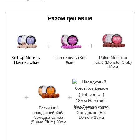
Разом дешевше
Boil-Up Мотиль -
Попап Криль (Krill)
Pulse Монстер
Печінка 14мм
8мм
Краб (Monster Crab)
16мм
Розчинний
Насадковий бойл
насадковий бойл
Хот Демон (Hot
Солодка Слива
Demon) 18мм
(Sweet Plum) 20мм