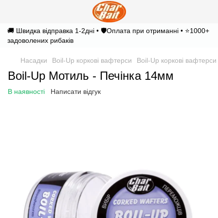
🚚 Швидка відправка 1-2дні • 🛡️Оплата при отриманні • ⭐1000+
задоволених рибаків
Насадки
Boil-Up коркові вафтерси
Boil-Up коркові вафтерси
Boil-Up Мотиль - Печінка 14мм
В наявності
Написати відгук