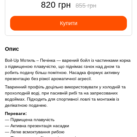
820 грн
855 грн
Купити
Опис
Boil-Up Мотиль – Печінка — варений бойл із частинками корка
з підвищеною плавучістю, що піднімає гачок над дном та
робить подачу більш помітною. Насадка формує активну
презентацію без різкої ароматичної агресії.
Тваринний профіль доцільно використовувати у холодній та
прохолодній воді, при пасивній рибі та на запресованих
водоймах. Підходить для спортивної ловлі та монтажів із
делікатною подачею.
Переваги:
— Підвищена плавучість
— Активна презентація насадки
— Легке всмоктування рибою