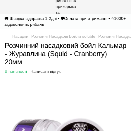
🚚 Швидка відправка 1-2дні • 🛡️Оплата при отриманні • ⭐1000+
задоволених рибаків
Насадки
Розчинні Насадкові Бойли soluble
Розчинні Насадко
Розчинний насадковий бойл Кальмар
- Журавлина (Squid - Cranberry)
20мм
В наявності
Написати відгук