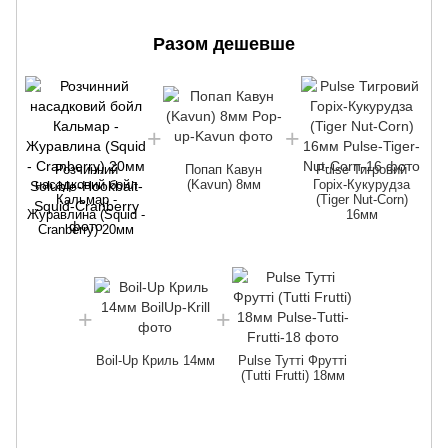
Разом дешевше
Розчинний
Попап Кавун
Pulse Тигровий
насадковий бойл
(Kavun) 8мм
Горіх-Кукурудза
Кальмар -
(Tiger Nut-Corn)
Ж
Журавлина (Squid -
16мм
Cranberry) 20мм
Boil-Up Криль 14мм
Pulse Тутті Фрутті
(Tutti Frutti) 18мм