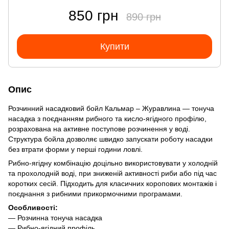
850 грн
890 грн
Купити
Опис
Розчинний насадковий бойл Кальмар – Журавлина — тонуча
насадка з поєднанням рибного та кисло-ягідного профілю,
розрахована на активне поступове розчинення у воді.
Структура бойла дозволяє швидко запускати роботу насадки
без втрати форми у перші години ловлі.
Рибно-ягідну комбінацію доцільно використовувати у холодній
та прохолодній воді, при зниженій активності риби або під час
коротких сесій. Підходить для класичних коропових монтажів і
поєднання з рибними прикормочними програмами.
Особливості:
— Розчинна тонуча насадка
— Рибно-ягідний профіль