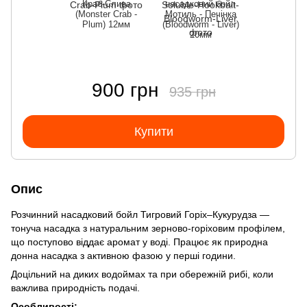
Краб-Слива
насадковий бойл
(Monster Crab -
Мотиль - Печінка
Plum) 12мм
(Bloodworm - Liver)
20мм
900 грн
935 грн
Купити
Опис
Розчинний насадковий бойл Тигровий Горіх–Кукурудза —
тонуча насадка з натуральним зерново-горіховим профілем,
що поступово віддає аромат у воді. Працює як природна
донна насадка з активною фазою у перші години.
Доцільний на диких водоймах та при обережній рибі, коли
важлива природність подачі.
Особливості: