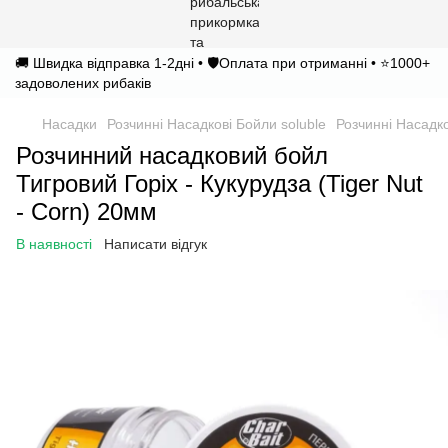
🚚 Швидка відправка 1-2дні • 🛡️Оплата при отриманні • ⭐1000+
задоволених рибаків
Насадки
Розчинні Насадкові Бойли soluble
Розчинні Насадко
Розчинний насадковий бойл
Тигровий Горіх - Кукурудза (Tiger Nut
- Corn) 20мм
В наявності
Написати відгук