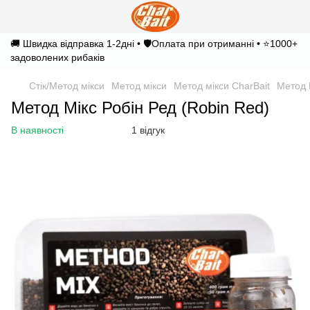
🚚 Швидка відправка 1-2дні • 🛡️Оплата при отриманні • ⭐1000+
задоволених рибаків
Стік/Метод мікси
Метод мікси
Метод мікси CharBait
Метод 
Метод Мікс Робін Ред (Robin Red)
В наявності
1 відгук