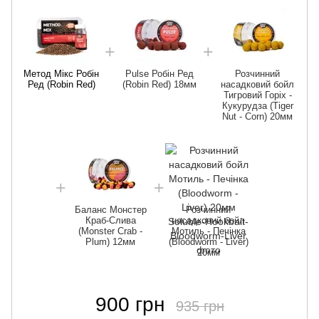
Метод Мікс Робін
Pulse Робін Ред
Розчинний
Ред (Robin Red)
(Robin Red) 18мм
насадковий бойл
Тигровий Горіх -
Кукурудза (Tiger
Nut - Corn) 20мм
Баланс Монстер
Розчинний
Краб-Слива
насадковий бойл
(Monster Crab -
Мотиль - Печінка
Plum) 12мм
(Bloodworm - Liver)
20мм
900 грн
935 грн