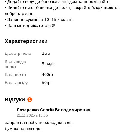
▪ Додайте воду до баночки з ліквідом та перемішайте.
▪ Вилийте вміст баночки до пелет, накрийте їх кришкою та
добре струсіть.
▪ Залиште суміш на 10–15 хвилин.
▪ Ваш метод мікс готовий!
Характеристики
Діаметр пелет
2мм
К-сть видів
5 видів
пелет
Вага пелет
400гр
Вага ліквіду
50гр
Відгуки
1
Лазаренко Сергій Володимирович
21.11.2025 в 15:55
Забрав на пробу по холодній воді.
Думаю не підведе!