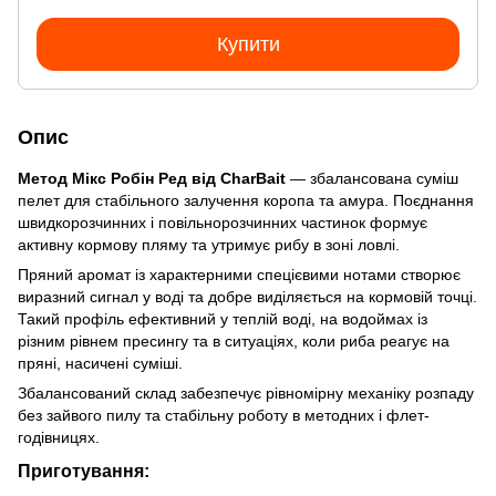
Купити
Опис
Метод Мікс Робін Ред від CharBait
— збалансована суміш
пелет для стабільного залучення коропа та амура. Поєднання
швидкорозчинних і повільнорозчинних частинок формує
активну кормову пляму та утримує рибу в зоні ловлі.
Пряний аромат із характерними спецієвими нотами створює
виразний сигнал у воді та добре виділяється на кормовій точці.
Такий профіль ефективний у теплій воді, на водоймах із
різним рівнем пресингу та в ситуаціях, коли риба реагує на
пряні, насичені суміші.
Збалансований склад забезпечує рівномірну механіку розпаду
без зайвого пилу та стабільну роботу в методних і флет-
годівницях.
Приготування: