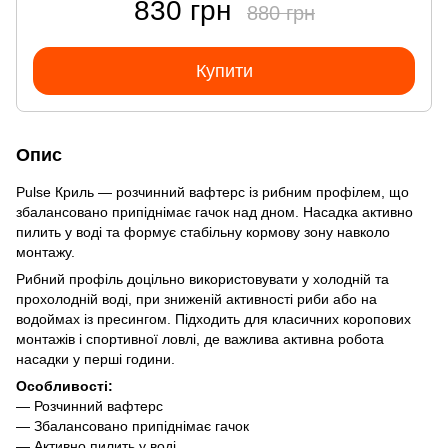
830 грн
880 грн
Купити
Опис
Pulse Криль — розчинний вафтерс із рибним профілем, що
збалансовано припіднімає гачок над дном. Насадка активно
пилить у воді та формує стабільну кормову зону навколо
монтажу.
Рибний профіль доцільно використовувати у холодній та
прохолодній воді, при зниженій активності риби або на
водоймах із пресингом. Підходить для класичних коропових
монтажів і спортивної ловлі, де важлива активна робота
насадки у перші години.
Особливості:
— Розчинний вафтерс
— Збалансовано припіднімає гачок
— Активно пилить у воді