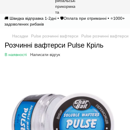
🚚 Швидка відправка 1-2дні • 🛡️Оплата при отриманні • ⭐1000+
задоволених рибаків
Насадки
Pulse розчинні вафтерси
Pulse розчинні вафтерси 
Розчинні вафтерси Pulse Кріль
В наявності
Написати відгук