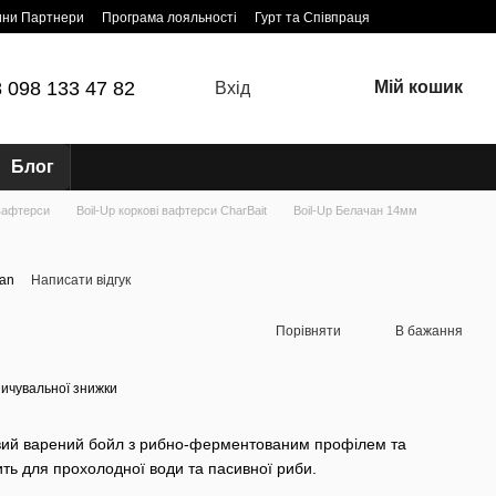
ини Партнери
Програма лояльності
Гурт та Співпраця
 098 133 47 82
Мій кошик
Вхід
Блог
 вафтерси
Boil-Up коркові вафтерси CharBait
Boil-Up Белачан 14мм
han
Написати відгук
Порівняти
В бажання
ичувальної знижки
вий варений бойл з рибно-ферментованим профілем та
ть для прохолодної води та пасивної риби.