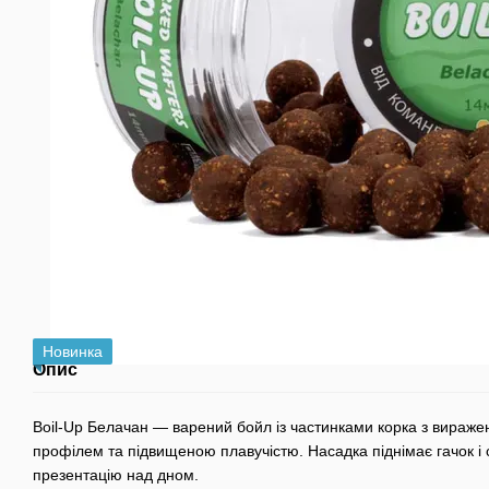
Новинка
Опис
Boil-Up Белачан — варений бойл із частинками корка з вира
профілем та підвищеною плавучістю. Насадка піднімає гачок і
презентацію над дном.