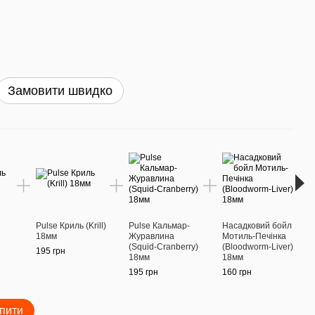
Замовити швидко
Раз
Pulse Криль (Krill)
Pulse Кальмар-
Насадковий бойл
Boil
18мм
Журавлина
Мотиль-Печінка
14мм
(Squid-Cranberry)
(Bloodworm-Liver)
195 грн
190 г
18мм
18мм
195 грн
160 грн
пити