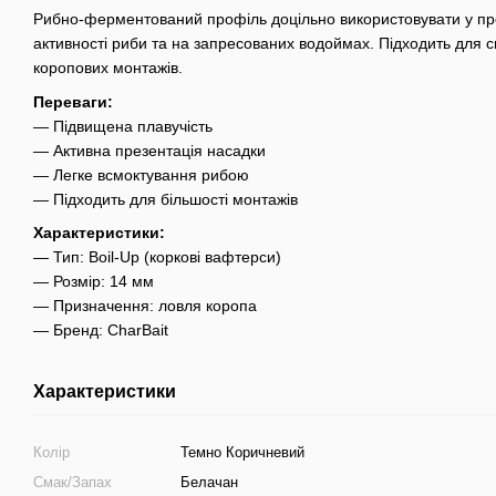
Рибно-ферментований профіль доцільно використовувати у про
активності риби та на запресованих водоймах. Підходить для с
коропових монтажів.
Переваги:
— Підвищена плавучість
— Активна презентація насадки
— Легке всмоктування рибою
— Підходить для більшості монтажів
Характеристики:
— Тип: Boil-Up (коркові вафтерси)
— Розмір: 14 мм
— Призначення: ловля коропа
— Бренд: CharBait
Характеристики
Колір
Темно Коричневий
Смак/Запах
Белачан