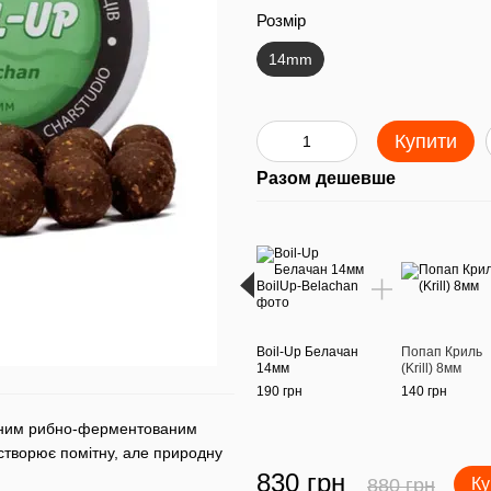
Розмір
14mm
Купити
Разом дешевше
Boil-Up Белачан
Попап Криль
14мм
(Krill) 8мм
190 грн
140 грн
женим рибно-ферментованим
 створює помітну, але природну
830 грн
880 грн
Ку