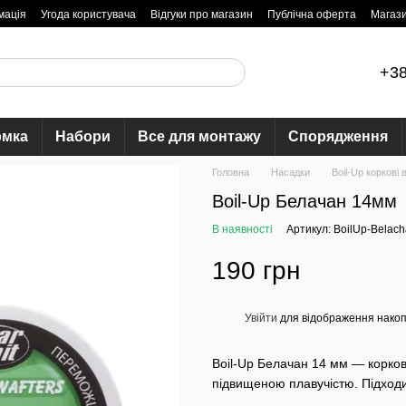
мація
Угода користувача
Відгуки про магазин
Публічна оферта
Магаз
+38
рмка
Набори
Все для монтажу
Спорядження
Головна
Насадки
Boil-Up коркові
Boil-Up Белачан 14мм
В наявності
Артикул: BoilUp-Belac
190 грн
Увійти
для відображення накоп
%
Boil-Up Белачан 14 мм — корко
підвищеною плавучістю. Підходи