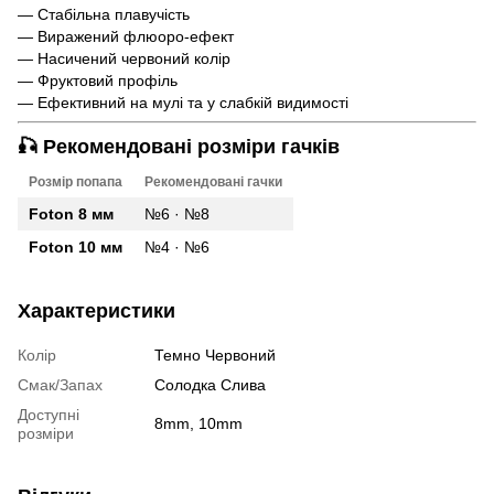
— Стабільна плавучість
— Виражений флюоро-ефект
— Насичений червоний колір
— Фруктовий профіль
— Ефективний на мулі та у слабкій видимості
🎣 Рекомендовані розміри гачків
Розмір попапа
Рекомендовані гачки
Foton 8 мм
№6 · №8
Foton 10 мм
№4 · №6
Характеристики
Колір
Темно Червоний
Смак/Запах
Солодка Слива
Доступні
8mm, 10mm
розміри