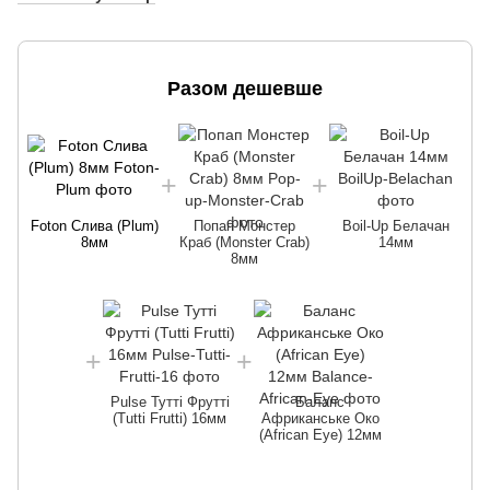
Разом дешевше
F
Foton Слива (Plum)
Попап Монстер
Boil-Up Белачан
8мм
Краб (Monster Crab)
14мм
8мм
Pulse Тутті Фрутті
Баланс
(Tutti Frutti) 16мм
Африканське Око
(African Eye) 12мм