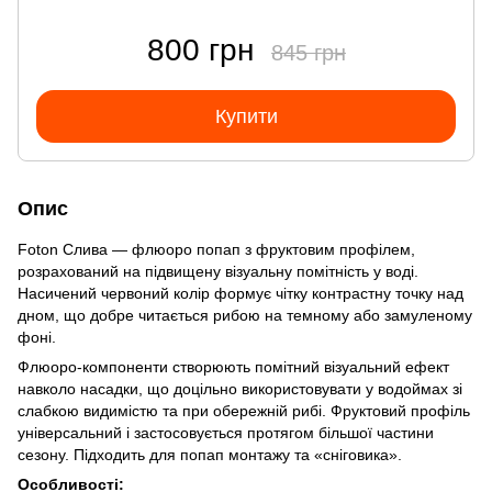
800 грн
845 грн
Купити
Опис
Foton Слива — флюоро попап з фруктовим профілем,
розрахований на підвищену візуальну помітність у воді.
Насичений червоний колір формує чітку контрастну точку над
дном, що добре читається рибою на темному або замуленому
фоні.
Флюоро-компоненти створюють помітний візуальний ефект
навколо насадки, що доцільно використовувати у водоймах зі
слабкою видимістю та при обережній рибі. Фруктовий профіль
універсальний і застосовується протягом більшої частини
сезону. Підходить для попап монтажу та «сніговика».
Особливості: