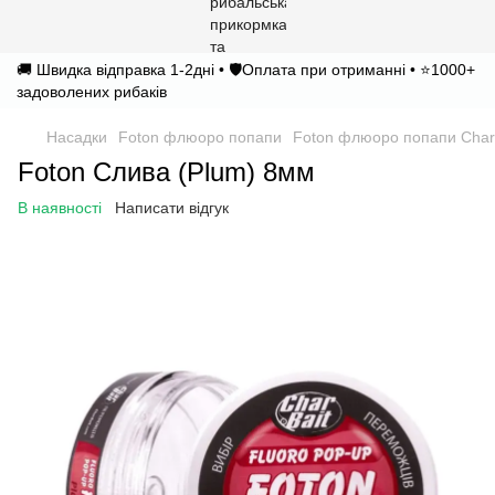
🚚 Швидка відправка 1-2дні • 🛡️Оплата при отриманні • ⭐1000+
задоволених рибаків
Насадки
Foton флюоро попапи
Foton флюоро попапи Char
Foton Слива (Plum) 8мм
В наявності
Написати відгук