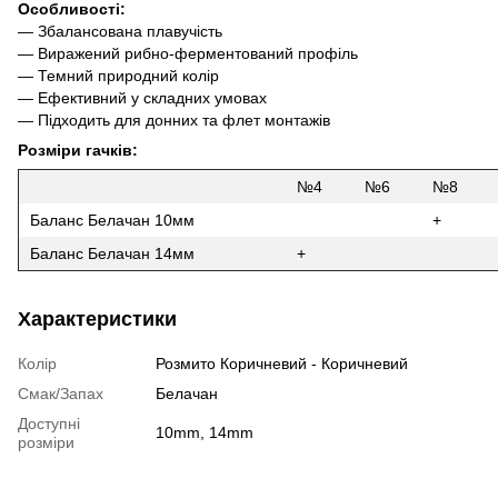
Особливості:
— Збалансована плавучість
— Виражений рибно-ферментований профіль
— Темний природний колір
— Ефективний у складних умовах
— Підходить для донних та флет монтажів
Розміри гачків:
№4
№6
№8
Баланс Белачан 10мм
+
Баланс Белачан 14мм
+
Характеристики
Колір
Розмито Коричневий - Коричневий
Смак/Запах
Белачан
Доступні
10mm, 14mm
розміри