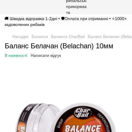
🚚 Швидка відправка 1-2дні • 🛡️Оплата при отриманні • ⭐1000+
задоволених рибаків
Насадки
Баланси
Баланси CharBait
Баланс Белачан (Bela
Баланс Белачан (Belachan) 10мм
В наявності
Написати відгук