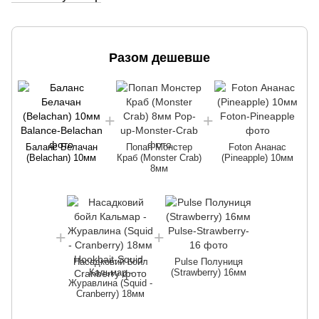
Разом дешевше
Баланс Белачан
Попап Монстер
Foton Ананас
(Belachan) 10мм
Краб (Monster Crab)
(Pineapple) 10мм
8мм
Насадковий бойл
Pulse Полуниця
Кальмар -
(Strawberry) 16мм
Журавлина (Squid -
Cranberry) 18мм