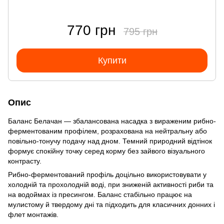
770 грн
795 грн
Купити
Опис
Баланс Белачан — збалансована насадка з вираженим рибно-
ферментованим профілем, розрахована на нейтральну або
повільно-тонучу подачу над дном. Темний природний відтінок
формує спокійну точку серед корму без зайвого візуального
контрасту.
Рибно-ферментований профіль доцільно використовувати у
холодній та прохолодній воді, при зниженій активності риби та
на водоймах із пресингом. Баланс стабільно працює на
мулистому й твердому дні та підходить для класичних донних і
флет монтажів.