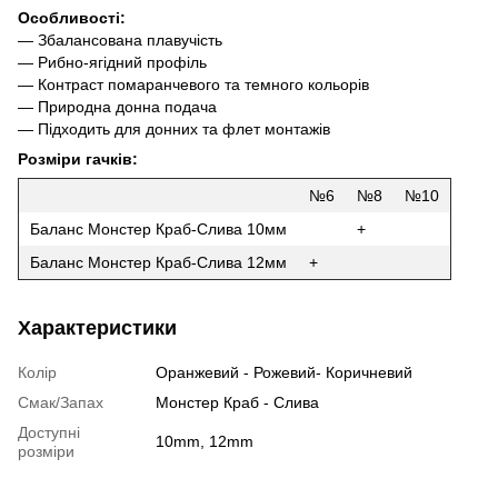
Особливості:
— Збалансована плавучість
— Рибно-ягідний профіль
— Контраст помаранчевого та темного кольорів
— Природна донна подача
— Підходить для донних та флет монтажів
Розміри гачків:
№6
№8
№10
Баланс Монстер Краб-Слива 10мм
+
Баланс Монстер Краб-Слива 12мм
+
Характеристики
Колір
Оранжевий - Рожевий- Коричневий
Смак/Запах
Монстер Краб - Слива
Доступні
10mm, 12mm
розміри