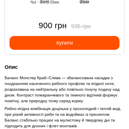
Nut - Corn) 20мм
20мм
900 грн
935 грн
Купити
Опис
Баланс Монстер Краб–Слива — збалансована насадка з
поєднанням насиченого рибного профілю та ягідної ноти,
розрахована на нейтральну або повільно-тонучу подачу над
дном. Контраст помаранчевого та темного відтінків формує
помітну, але природну точку серед корму.
Рибно-ягідна комбінація доцільна у прохолодній і теплій воді,
при різній активності риби та на водоймах із пресингом.
Баланс стабільно працює на мулистому й твердому дні та
підходить для донних і флет монтажів.