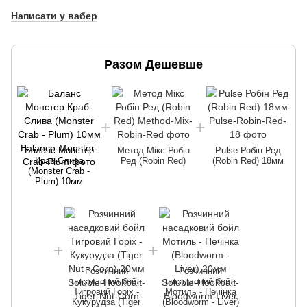
Написати у вабер
Разом Дешевше
Баланс Монстер
Метод Мікс Робін
Pulse Робін Ред
Краб-Слива
Ред (Robin Red)
(Robin Red) 18мм
(Monster Crab -
Plum) 10мм
Розчинний
Розчинний
насадковий бойл
насадковий бойл
Тигровий Горіх -
Мотиль - Печінка
Кукурудза (Tiger
(Bloodworm - Liver)