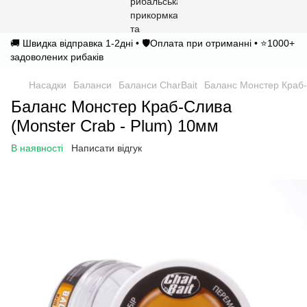
🚚 Швидка відправка 1-2дні • 🛡️Оплата при отриманні • ⭐1000+
задоволених рибаків
Насадки
Баланси
Баланси CharBait
Баланс Монстер Краб-
Баланс Монстер Краб-Слива
(Monster Crab - Plum) 10мм
В наявності
Написати відгук