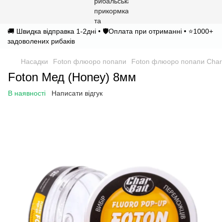
🚚 Швидка відправка 1-2дні • 🛡️Оплата при отриманні • ⭐1000+
задоволених рибаків
Насадки
Foton флюоро попапи
Foton флюоро попапи Char
Foton Мед (Honey) 8мм
В наявності
Написати відгук