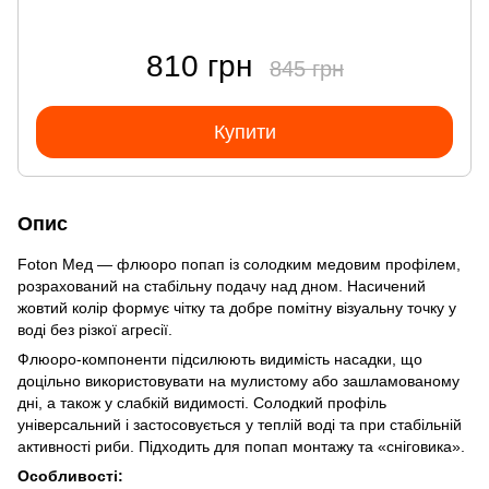
810 грн
845 грн
Купити
Опис
Foton Мед — флюоро попап із солодким медовим профілем,
розрахований на стабільну подачу над дном. Насичений
жовтий колір формує чітку та добре помітну візуальну точку у
воді без різкої агресії.
Флюоро-компоненти підсилюють видимість насадки, що
доцільно використовувати на мулистому або зашламованому
дні, а також у слабкій видимості. Солодкий профіль
універсальний і застосовується у теплій воді та при стабільній
активності риби. Підходить для попап монтажу та «сніговика».
Особливості: