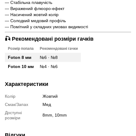
— Стабільна плавучість
— Виражений флюоро-ефект
— Насичений жовтий колір
— Солодкий медовий профіль
— Помітний у складних умовах видимості
🎣 Рекомендовані розміри гачків
Розмір попапа
Рекомендовані гачки
Foton 8 мм
№6 · №8
Foton 10 мм
№4 · №6
Характеристики
Колір
Жовтий
Смак/Запах
Мед
Доступні
8mm, 10mm
розміри
Відгуки