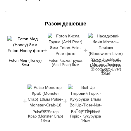
Разом дешевше
Foton Мед (Honey)
Foton Кисла Груша
Насадковий бойл
8мм
(Acid Pear) 8мм
Мотиль-Печінка
(Bloodworm-Liver)
12мм
Pulse Монстер
Boil-Up Тигровий
Краб (Monster Crab)
Горіх - Кукурудза
18мм
14мм