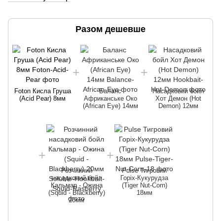
Разом дешевше
Foton Кисла Груша
Баланс
Насадковий бойл
(Acid Pear) 8мм
Африканське Око
Хот Демон (Hot
(African Eye) 14мм
Demon) 12мм
Розчинний
Pulse Тигровий
насадковий бойл
Горіх-Кукурудза
Кальмар - Ожина
(Tiger Nut-Corn)
(Squid - Blackberry)
18мм
20мм