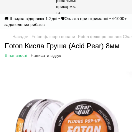
🚚 Швидка відправка 1-2дні • 🛡️Оплата при отриманні • ⭐1000+
задоволених рибаків
Насадки
Foton флюоро попапи
Foton флюоро попапи Char
Foton Кисла Груша (Acid Pear) 8мм
В наявності
Написати відгук