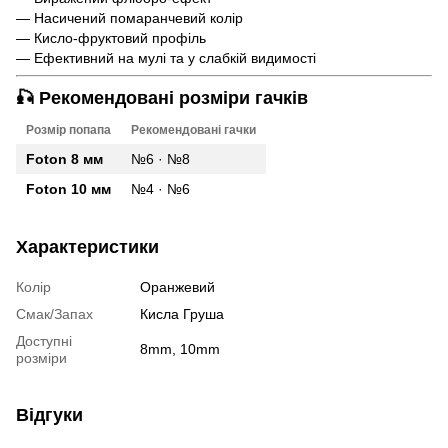
— Насичений помаранчевий колір
— Кисло-фруктовий профіль
— Ефективний на мулі та у слабкій видимості
🎣 Рекомендовані розміри гачків
Розмір попапа
Рекомендовані гачки
Foton 8 мм
№6 · №8
Foton 10 мм
№4 · №6
Характеристики
Колір
Оранжевий
Смак/Запах
Кисла Груша
Доступні
8mm, 10mm
розміри
Відгуки