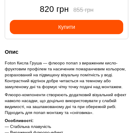
820 грн
855 грн
Купити
Опис
Foton Кисла Груша — флюоро попап з вираженим кисло-
фруктовим профілем та насиченим помаранчевим кольором,
розрахований на підвищену візуальну помітність у воді.
Контрастний відтінок добре читається на темному або
замуленому дні та формує чітку точку подачі над монтажем.
Флюоро-компоненти створюють додатковий візуальний ефект
навколо насадки, що доцільно використовувати у слабкій
видимості, на зашламованому дні та при обережній рибі.
Підходить для попап монтажу та «сніговика».
Особливості:
— Стабільна плавучість
— Виражений флюоро-ефект