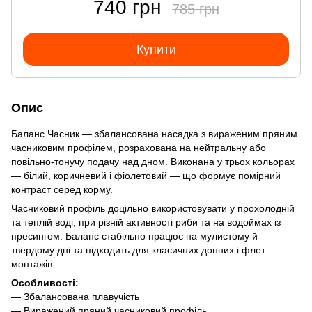
740 грн
785 грн
Купити
Опис
Баланс Часник — збалансована насадка з вираженим пряним
часниковим профілем, розрахована на нейтральну або
повільно-тонучу подачу над дном. Виконана у трьох кольорах
— білий, коричневий і фіолетовий — що формує помірний
контраст серед корму.
Часниковий профіль доцільно використовувати у прохолодній
та теплій воді, при різній активності риби та на водоймах із
пресингом. Баланс стабільно працює на мулистому й
твердому дні та підходить для класичних донних і флет
монтажів.
Особливості:
— Збалансована плавучість
— Виражений пряний часниковий профіль