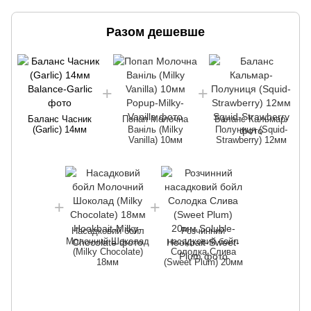
Разом дешевше
Баланс Часник
Попап Молочна
Баланс Кальмар-
(Garlic) 14мм
Ваніль (Milky
Полуниця (Squid-
Vanilla) 10мм
Strawberry) 12мм
Насадковий бойл
Розчинний
Молочний Шоколад
насадковий бойл
(Milky Chocolate)
Солодка Слива
18мм
(Sweet Plum) 20мм