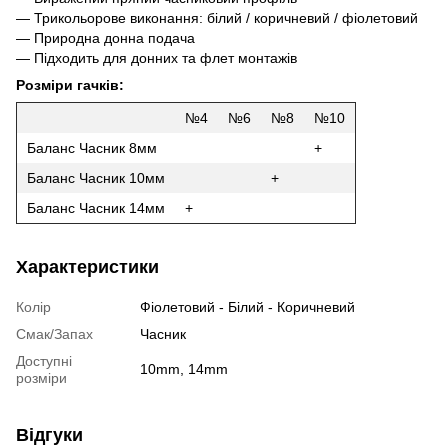
— Трикольорове виконання: білий / коричневий / фіолетовий
— Природна донна подача
— Підходить для донних та флет монтажів
Розміри гачків:
№4
№6
№8
№10
Баланс Часник 8мм
+
Баланс Часник 10мм
+
Баланс Часник 14мм
+
Характеристики
Колір
Фіолетовий - Білий - Коричневий
Смак/Запах
Часник
Доступні
10mm, 14mm
розміри
Відгуки