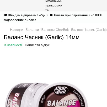
🚚 Швидка відправка 1-2дні • 🛡️Оплата при отриманні • ⭐1000+
задоволених рибаків
Насадки
Баланси
Баланси CharBait
Баланс Часник (Garlic
Баланс Часник (Garlic) 14мм
В наявності
Написати відгук