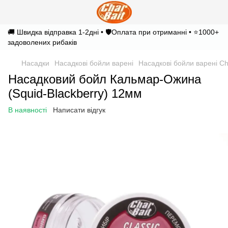
🚚 Швидка відправка 1-2дні • 🛡️Оплата при отриманні • ⭐1000+
задоволених рибаків
Насадки
Насадкові бойли варені
Насадкові бойли варені Ch
Насадковий бойл Кальмар-Ожина
(Squid-Blackberry) 12мм
В наявності
Написати відгук