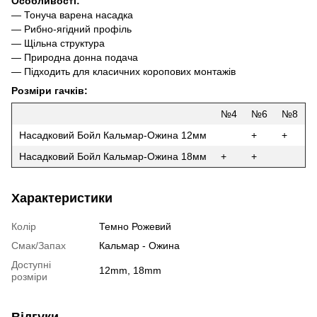
Особливості:
— Тонуча варена насадка
— Рибно-ягідний профіль
— Щільна структура
— Природна донна подача
— Підходить для класичних коропових монтажів
Розміри гачків:
№4
№6
№8
Насадковий Бойл Кальмар-Ожина 12мм
+
+
Насадковий Бойл Кальмар-Ожина 18мм
+
+
Характеристики
Колір
Темно Рожевий
Смак/Запах
Кальмар - Ожина
Доступні
12mm, 18mm
розміри
Відгуки