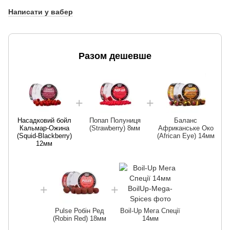
Написати у вабер
Разом дешевше
Насадковий бойл
Попап Полуниця
Баланс
Кальмар-Ожина
(Strawberry) 8мм
Африканське Око
(Squid-Blackberry)
(African Eye) 14мм
12мм
Pulse Робін Ред
Boil-Up Мега Спеції
(Robin Red) 18мм
14мм