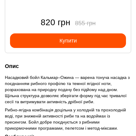
820 грн
855 грн
Купити
Опис
Насадковий бойл Кальмар–Ожина — варена тонуча насадка з
поєднанням рибного профілю та темної ягідної ноти,
розрахована на природну подачу без підйому над дном.
Щільна структура дозволяє зберігати форму під час тривалої
сесії та витримувати активність дрібної риби.
Рибно-ягідна комбінація доцільна у холодній та прохолодній
воді, при зниженій активності риби та на водоймах із
пресингом. Бойл добре поєднується з рибними
прикормочними програмами, пелетсом і метод-міксами.