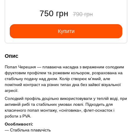
750 грн
790 грн
Купити
Опис
Попап Черешня — плаваюча насадка з вираженим солодким
фруктовим профілем та рожевим кольором, розрахована на
стабільну подачу над дном. Колір створює м’який, але
помітний контраст на різних типах дна без зайвої візуальної
агресії.
Солодкий профіль доцільно використовувати у теплій воді, при
активній рибі та стабільних умовах ловлі. Підходить для
класичного попап монтажу, «сніговика», флет-оснасток і
роботи з PVA.
Особливості:
— Стабільна плавучість