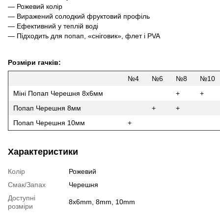
— Рожевий колір
— Виражений солодкий фруктовий профіль
— Ефективний у теплій воді
— Підходить для попап, «сніговик», флет і PVA
Розміри гачків:
№4
№6
№8
№10
Міні Попап Черешня 8x6мм
+
+
Попап Черешня 8мм
+
+
Попап Черешня 10мм
+
Характеристики
Колір
Рожевий
Смак/Запах
Черешня
Доступні
8x6mm, 8mm, 10mm
розміри