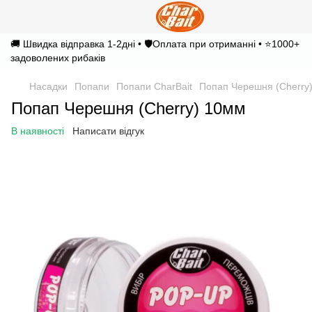
🚚 Швидка відправка 1-2дні • 🛡️Оплата при отриманні • ⭐1000+
задоволених рибаків
Насадки
Попапи
Попапи CharBait
Попап Черешня (Cherry
Попап Черешня (Cherry) 10мм
В наявності
Написати відгук