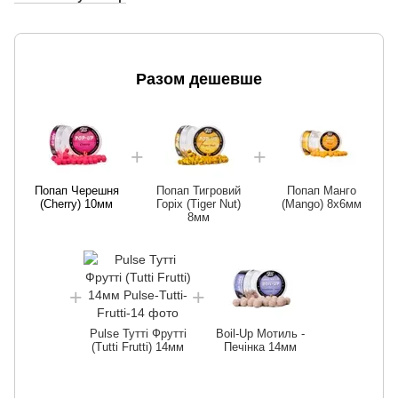
Разом дешевше
Попап Черешня
Попап Тигровий
Попап Манго
(Cherry) 10мм
Горіх (Tiger Nut)
(Mango) 8x6мм
8мм
Pulse Тутті Фрутті
Boil-Up Мотиль -
(Tutti Frutti) 14мм
Печінка 14мм