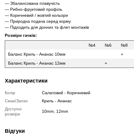
— Збалансована плавучість
— Рибно-фруктовий профіль
— Коричневий / жовтий кольори
— Природна подача серед корму
— Підходить для донних та флет монтажів
Розміри гачків:
№4
№6
№8
Баланс Криль - Ананас 10мм
+
Баланс Криль - Ананас 12мм
+
Характеристики
Колір
Салатовий - Коричневий
Смак/Запах
Криль - Ананас
Доступні
10mm, 12mm
розміри
Відгуки