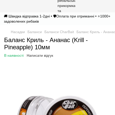
🚚 Швидка відправка 1-2дні • 🛡️Оплата при отриманні • ⭐1000+
задоволених рибаків
Насадки
Баланси
Баланси CharBait
Баланс Криль - Ананас 
Баланс Криль - Ананас (Krill -
Pineapple) 10мм
В наявності
Написати відгук