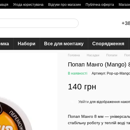
мація
Угода користувача
Відгуки про магазин
Публічна оферта
Магаз
+38
рмка
Набори
Все для монтажу
Спорядження
Головна
Насадки
Попапи
Поп
Попап Манго (Mango)
В наявності
Артикул: Pop-up-Mang
140 грн
Увійти
для відображення накоп
%
Попап Манго 8 мм — універсаль
стабільну роботу у теплій воді т