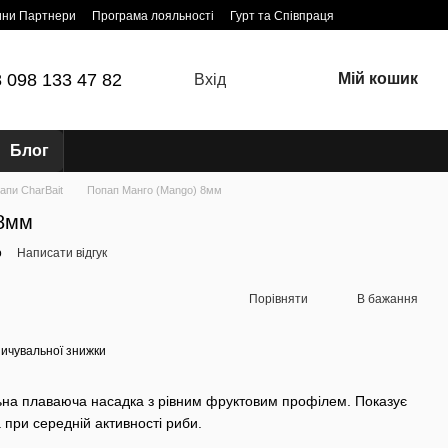
ини Партнери
Програма лояльності
Гурт та Співпраця
 098 133 47 82
Мій кошик
Вхід
Блог
апи CharBait
Попап Манго (Mango) 8мм
 8мм
o
Написати відгук
Порівняти
В бажання
ичувальної знижки
на плаваюча насадка з рівним фруктовим профілем. Показує
а при середній активності риби.