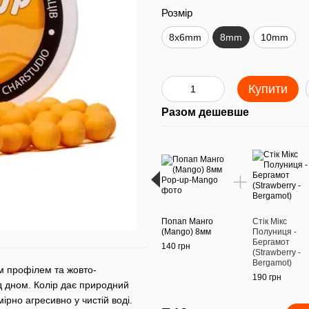
Розмір
8x6mm
8mm
10mm
Купити
Разом дешевше
Попап Манго
Стік Мікс
(Mango) 8мм
Полуниця -
Бергамот
140 грн
(Strawberry -
Bergamot)
м профілем та жовто-
190 грн
 дном. Колір дає природний
рно агресивно у чистій воді.