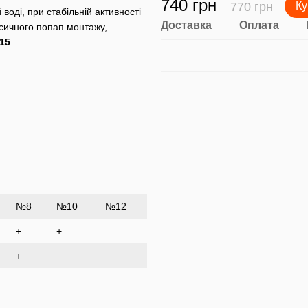
740 грн
770 грн
Ку
оді, при стабільній активності
Доставка
Оплата
асичного попап монтажу,
15
№8
№10
№12
+
+
+