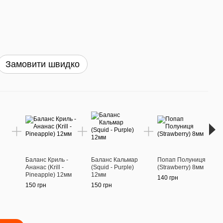
Замовити швидко
Раз
Баланс Криль -
Баланс Кальмар
Попап Полуниця
Попа
Ананас (Krill -
(Squid - Purple)
(Strawberry) 8мм
(Man
Pineapple) 12мм
12мм
140 грн
140 г
150 грн
150 грн
75