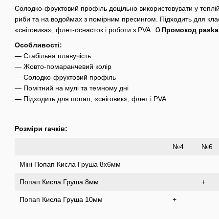
Солодко-фруктовий профіль доцільно використовувати у теплій в
риби та на водоймах з помірним пресингом. Підходить для кл
«сніговика», флет-оснасток і роботи з PVA.
🥚
Промокод paska
Особливості:
— Стабільна плавучість
— Жовто-помаранчевий колір
— Солодко-фруктовий профіль
— Помітний на мулі та темному дні
— Підходить для попап, «сніговик», флет і PVA
Розміри гачків:
№4
№6
Міні Попап Кисла Груша 8x6мм
Попап Кисла Груша 8мм
+
Попап Кисла Груша 10мм
+