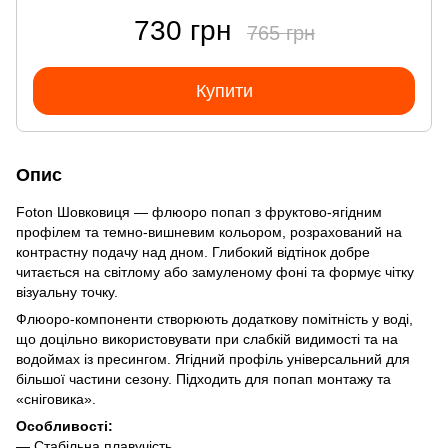
730 грн
765 грн
Купити
Опис
Foton Шовковиця — флюоро попап з фруктово-ягідним
профілем та темно-вишневим кольором, розрахований на
контрастну подачу над дном. Глибокий відтінок добре
читається на світлому або замуленому фоні та формує чітку
візуальну точку.
Флюоро-компоненти створюють додаткову помітність у воді,
що доцільно використовувати при слабкій видимості та на
водоймах із пресингом. Ягідний профіль універсальний для
більшої частини сезону. Підходить для попап монтажу та
«сніговика».
Особливості:
— Стабільна плавучість