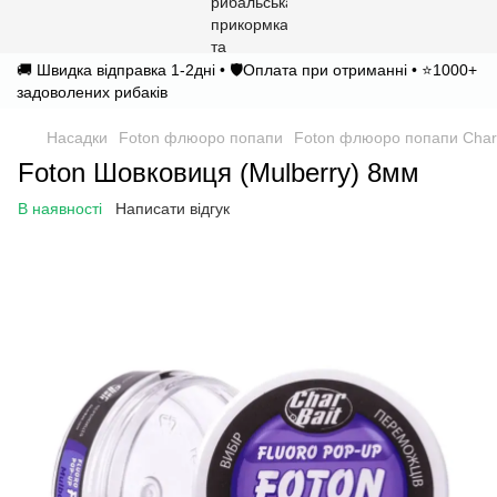
🚚 Швидка відправка 1-2дні • 🛡️Оплата при отриманні • ⭐1000+
задоволених рибаків
Насадки
Foton флюоро попапи
Foton флюоро попапи Char
Foton Шовковиця (Mulberry) 8мм
В наявності
Написати відгук