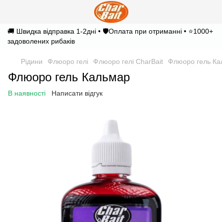
🚚 Швидка відправка 1-2дні • 🛡️Оплата при отриманні • ⭐1000+
задоволених рибаків
Рідини
Флюоро гелі
Флюоро гелі CharBait
Флюоро гель Ка
Флюоро гель Кальмар
В наявності
Написати відгук