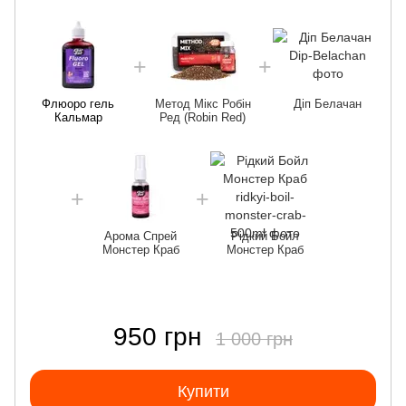
Флюоро гель
Метод Мікс Робін
Діп Белачан
Кальмар
Ред (Robin Red)
Арома Спрей
Рідкий Бойл
Монстер Краб
Монстер Краб
950 грн
1 000 грн
Купити