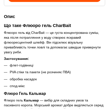
Опис
Що таке Флюоро гель CharBait
Флюоро гель від CharBait — це густа концентрована суміш,
яка після потрапляння у воду створює яскравий
флюоресцентний шлейф. Він підсилює візуальну
привабливість точки ловлі та допомагає швидше привернути
увагу риби.
Застосування:
флет-годівниці
PVA стіки та пакети (не розчиняє ПВА)
обробка насадок
спод-мікс
Флюро Гель Кальмар
Флюро гель
Кальмар
— вибір для складних умов та
пасивного коропа. Морський аромат добре виділяється серед