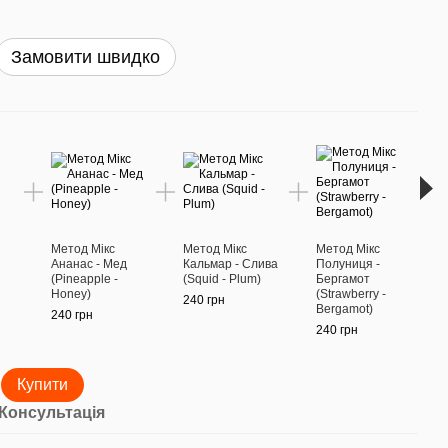
Замовити швидко
Раз
Метод Мікс
Метод Мікс
Метод Мікс
Мето
Ананас - Мед
Кальмар - Слива
Полуниця -
Соло
(Pineapple -
(Squid - Plum)
Бергамот
(Swe
Honey)
(Strawberry -
240 грн
240 г
Bergamot)
240 грн
240 грн
1 
Купити
Консультація