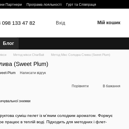
ини Партнери
Програма лояльності
Гурт та Співпраця
 098 133 47 82
Мій кошик
Вхід
Блог
ікси
Метод мікси CharBait
Метод Мікс Солодка Слива (Sweet Plum)
лива (Sweet Plum)
weet-Plum
Написати відгук
Порівняти
В бажання
ичувальної знижки
уктова суміш пелет із м’яким солодким ароматом. Формує
е працює в теплій воді. Підходить для методних і флет-