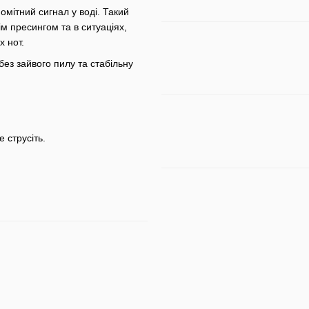
омітний сигнал у воді. Такий
м пресингом та в ситуаціях,
х нот.
ез зайвого пилу та стабільну
 струсіть.