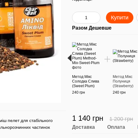
Купити
Разом Дешевше
Метод Мікс
Метод Мікс
Солодка Слива
Полуниця
(Sweet Plum)
(Strawberry)
240 грн
240 грн
1 140 грн
1 200 грн
іш пелет для стабільного
Доставка
Оплата
ільнорозчинних частинок