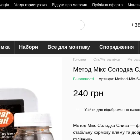
мація
Угода користувача
Відгуки про магазин
Публічна оферта
Магаз
+38
рмка
Набори
Все для монтажу
Спорядження
Головна
Стік/Метод мікси
Метод м
Метод Мікс Солодка С
В наявності
Артикул: Method-Mix-S
240 грн
Увійти
для відображення накоп
%
Метод Мікс Солодка Слива — фр
стабільну кормову пляму та добр
годівниць.