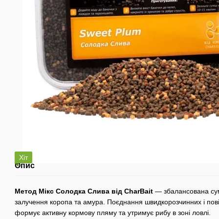
Хіт
Опис
Метод Мікс Солодка Слива від CharBait
— збалансована сум
залучення коропа та амура. Поєднання швидкорозчинних і пов
формує активну кормову пляму та утримує рибу в зоні ловлі.