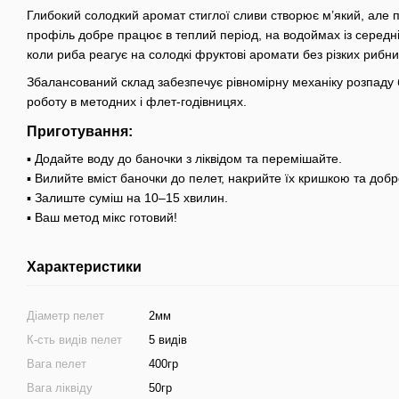
Глибокий солодкий аромат стиглої сливи створює м’який, але п
профіль добре працює в теплий період, на водоймах із середні
коли риба реагує на солодкі фруктові аромати без різких рибни
Збалансований склад забезпечує рівномірну механіку розпаду б
роботу в методних і флет-годівницях.
Приготування:
▪ Додайте воду до баночки з ліквідом та перемішайте.
▪ Вилийте вміст баночки до пелет, накрийте їх кришкою та добре
▪ Залиште суміш на 10–15 хвилин.
▪ Ваш метод мікс готовий!
Характеристики
Діаметр пелет
2мм
К-сть видів пелет
5 видів
Вага пелет
400гр
Вага ліквіду
50гр