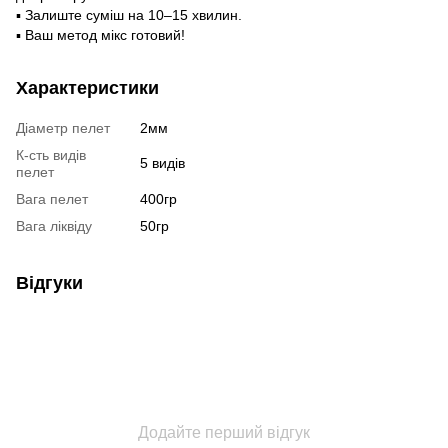
▪ Залиште суміш на 10–15 хвилин.
▪ Ваш метод мікс готовий!
Характеристики
Діаметр пелет
2мм
К-сть видів
5 видів
пелет
Вага пелет
400гр
Вага ліквіду
50гр
Відгуки
Додайте перший відгук