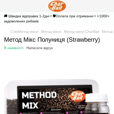
🚚 Швидка відправка 1-2дні • 🛡️Оплата при отриманні • ⭐1000+
задоволених рибаків
Стік/Метод мікси
Метод мікси
Метод мікси CharBait
Метод 
Метод Мікс Полуниця (Strawberry)
В наявності
Написати відгук