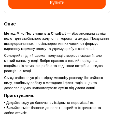
Купити
Опис
Метод Мікс Полуниця від CharBait
— збалансована суміш
пелет для стабільного залучення коропа та амура. Поєднання
швидкорозчинних і повільнорозчинних частинок формує
виражену кормову пляму та утримує рибу в зоні ловлі.
Солодкий ягідний аромат полуниці створює яскравий, але
м’який сигнал у воді. Добре працює в теплий період, на
водоймах із активною рибою та тоді, коли потрібна швидка
реакція на точці.
Склад забезпечує рівномірну механіку розпаду без зайвого
пилу, стабільну роботу в методних і флет-годівницях та
дозволяє гнучко налаштовувати суміш під умови ловлі.
Приготування:
▪ Додайте воду до баночки з ліквідом та перемішайте.
▪ Вилийте вміст баночки до пелет, накрийте їх кришкою та
добре струсіть.