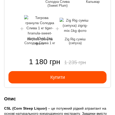
Солодка Слива
Кальмар
(Sweet Plum)
Тигрова гранула
Zig Rig суміш
Солодка Слива 1 кг
(сипуха)
1 180 грн
1 235 грн
Купити
Опис
CSL (Corn Steep Liquor)
– це потужний рідкий атрактант на
основі натурального кукурудзяного екстракту. Завдяки вмісту