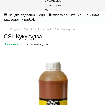
🚚 Швидка відправка 1-2дні • 🛡️Оплата при отриманні • ⭐1000+
задоволених рибаків
Рідини
CSL
CSL CharBait
CSL Кукурудза
CSL Кукурудза
В наявності
Написати відгук