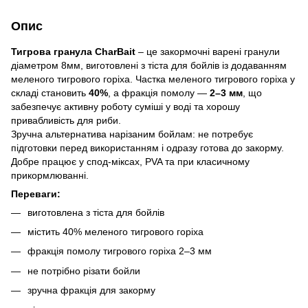
Опис
Тигрова гранула CharBait
– це закормочні варені гранули
діаметром 8мм, виготовлені з тіста для бойлів із додаванням
меленого тигрового горіха. Частка меленого тигрового горіха у
складі становить
40%
, а фракція помолу —
2–3 мм
, що
забезпечує активну роботу суміші у воді та хорошу
привабливість для риби.
Зручна альтернатива нарізаним бойлам: не потребує
підготовки перед використанням і одразу готова до закорму.
Добре працює у спод-міксах, PVA та при класичному
прикормлюванні.
Переваги:
виготовлена з тіста для бойлів
містить 40% меленого тигрового горіха
фракція помолу тигрового горіха 2–3 мм
не потрібно різати бойли
зручна фракція для закорму