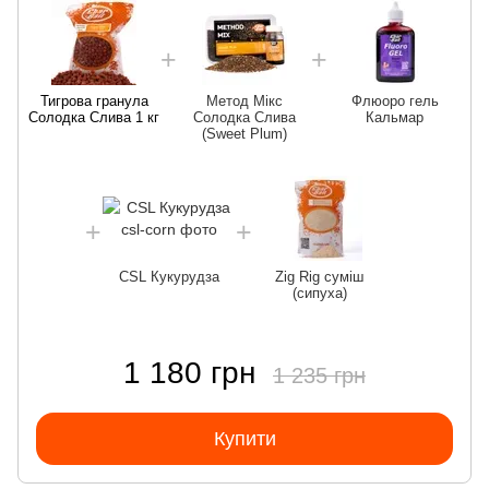
Тигрова гранула
Метод Мікс
Флюоро гель
Солодка Слива 1 кг
Солодка Слива
Кальмар
(Sweet Plum)
CSL Кукурудза
Zig Rig суміш
(сипуха)
1 180 грн
1 235 грн
Купити