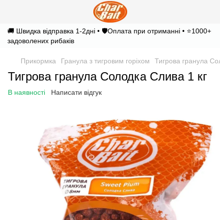
🚚 Швидка відправка 1-2дні • 🛡️Оплата при отриманні • ⭐1000+
задоволених рибаків
Прикормка
Гранула з тигровим горіхом
Тигрова гранула Со
Тигрова гранула Солодка Слива 1 кг
В наявності
Написати відгук