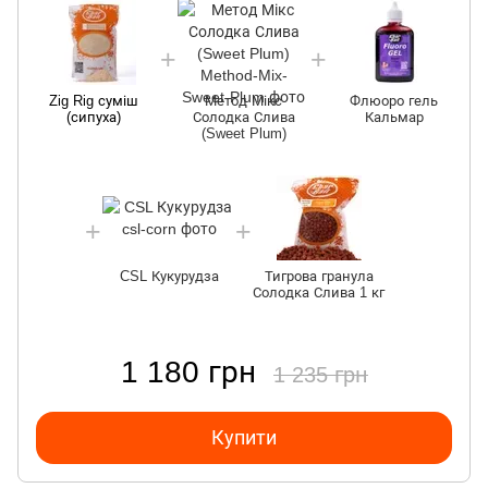
Zig Rig суміш
Метод Мікс
Флюоро гель
(сипуха)
Солодка Слива
Кальмар
(Sweet Plum)
CSL Кукурудза
Тигрова гранула
Солодка Слива 1 кг
1 180 грн
1 235 грн
Купити