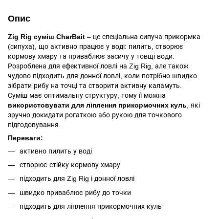
Опис
Zig Rig суміш CharBait
– це спеціальна сипуча прикормка
(сипуха), що активно працює у воді: пилить, створює
кормову хмару та приваблює засичу у товщі води.
Розроблена для ефективної ловлі на Zig Rig, але також
чудово підходить для донної ловлі, коли потрібно швидко
зібрати рибу на точці та створити активну каламуть.
Суміш має оптимальну структуру, тому її можна
використовувати для ліплення прикормочних куль
, які
зручно докидати рогаткою або рукою для точкового
підгодовування.
Переваги:
активно пилить у воді
створює стійку кормову хмару
підходить для Zig Rig і донної ловлі
швидко приваблює рибу до точки
підходить для ліплення прикормочних куль