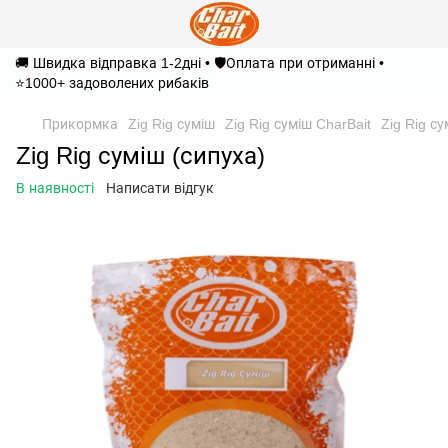
🚚 Швидка відправка 1-2дні • 🛡️Оплата при отриманні •
⭐1000+ задоволених рибаків
Прикормка
Zig Rig суміш
Zig Rig суміш CharBait
Zig Rig су
Zig Rig суміш (сипуха)
В наявності
Написати відгук