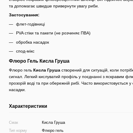
та допомагає швидше привернути увагу риби.
Застосування:
флет-годівниці
PVA стіки та пакети (не розчиняє ПВА)
обробка насадок
спод-мікс
Флюро Гель Кисла Груша
Флюро гель
Кисла Груша
створений для ситуацій, коли потрі
сигнал. Легкий кислуватий профіль у поєднанні з яскравим 
прозорій воді та при обережній рибі. Часто використовується у
насадки.
Характеристики
Смак
Кисла Груша
Тип корму
Флюро гель