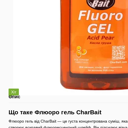
Хіт
Опис
Що таке Флюоро гель CharBait
Флюоро гель від CharBait — це густа концентрована суміш, яка
створює яскравий флюоресцентний шлейф. Він підсилює візуал