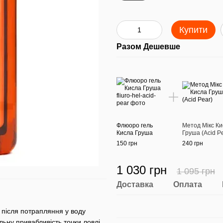
Купити
Разом Дешевше
Флюоро гель
Метод Мікс К
Кисла Груша
Груша (Acid P
150 грн
240 грн
1 030 грн
1 095 грн
Доставка
Оплата
 після потрапляння у воду
ьну привабливість точки ловлі