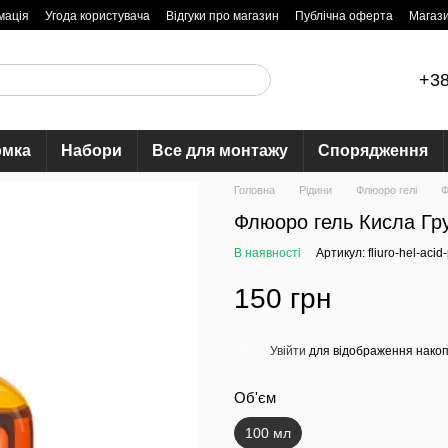
мація
Угода користувача
Відгуки про магазин
Публічна оферта
Магаз
+38
рмка
Набори
Все для монтажу
Спорядження
Головна
Рідини
Флюоро гелі
Ф
Флюоро гель Кисла Гр
В наявності
Артикул: fliuro-hel-acid
150 грн
Увійти
для відображення накоп
%
Об'єм
100 мл