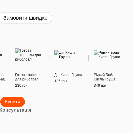
Замовити швидко
исла
Готова конопля
Діп Кисла Груша
Рідкий Бойл
ear)
для риболовлі
Кисла Груша
135 грн
230 грн
340 грн
Купити
Консультація