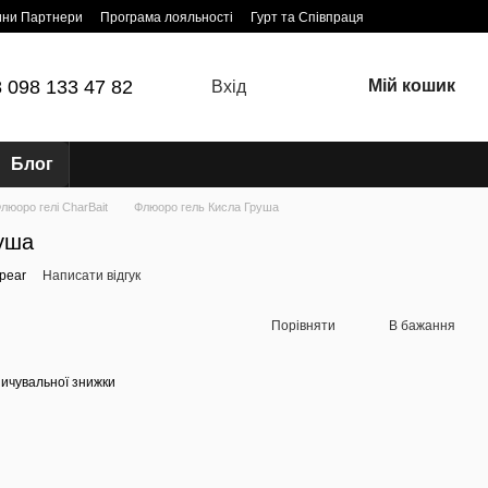
ини Партнери
Програма лояльності
Гурт та Співпраця
 098 133 47 82
Мій кошик
Вхід
Блог
люоро гелі CharBait
Флюоро гель Кисла Груша
уша
-pear
Написати відгук
Порівняти
В бажання
ичувальної знижки