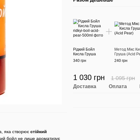
Рідкий Бойл
Метод Мікс К
Кисла Груша
Груша (Acid P
340 грн
240 грн
1 030 грн
1 095 грн
Доставка
Оплата
а, яка створює
стійкий
рідкий бойл не лише ароматизує