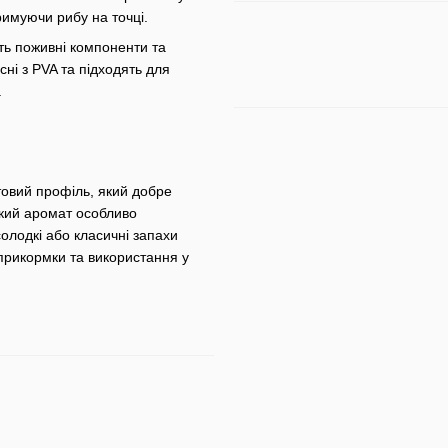
римуючи рибу на точці.
ють поживні компоненти та
існі з PVA та підходять для
.
овий профіль, який добре
акий аромат особливо
олодкі або класичні запахи
прикормки та використання у