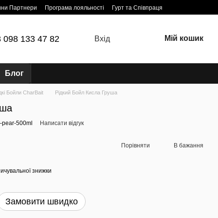
ини Партнери
Програма лояльності
Гурт та Співпраця
 098 133 47 82
Мій кошик
Вхід
Блог
дкі Бойли CharBait
Рідкий Бойл Кисла Груша
уша
id-pear-500ml
Написати відгук
Порівняти
В бажання
ичувальної знижки
Замовити швидко