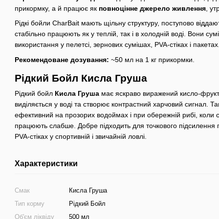
прикормку, а й працює як
повноцінне джерело живлення
, ут
Рідкі бойли CharBait мають щільну структуру, поступово відда
стабільно працюють як у теплій, так і в холодній воді. Вони сум
використання у пелетсі, зернових сумішах, PVA-стіках і пакетах
Рекомендоване дозування:
~50 мл на 1 кг прикормки.
Рідкий Бойл Кисла Груша
Рідкий бойл
Кисла Груша
має яскраво виражений кисло-фрукт
виділяється у воді та створює контрастний харчовий сигнал. Т
ефективний на прозорих водоймах і при обережній рибі, коли с
працюють слабше. Добре підходить для точкового підсилення 
PVA-стіках у спортивній і звичайній ловлі.
Характеристики
Смак
Кисла Груша
Тип корму
Рідкий Бойл
Об'єм ліквіду
500 мл