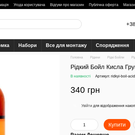
мація
Угода користувача
Відгуки про магазин
Публічна оферта
Магаз
+38
рмка
Набори
Все для монтажу
Спорядження
Головна
Рідини
Рідкі Бойли
Рі
Рідкий Бойл Кисла Гр
В наявності
Артикул: ridkyi-boil-ac
340 грн
Увійти
для відображення накоп
%
Купити
Разом Дешевше