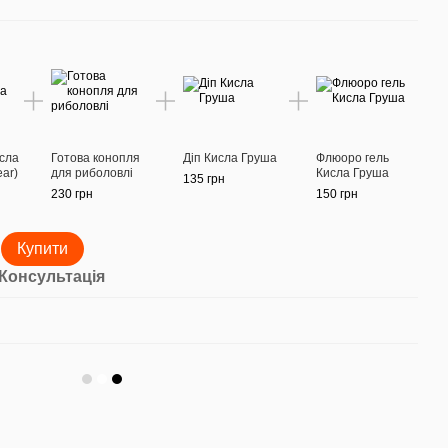
исла
Готова конопля
Діп Кисла Груша
Флюоро гель
ear)
для риболовлі
Кисла Груша
135 грн
230 грн
150 грн
Купити
Консультація