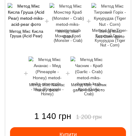
Метод Мікс Кисла
Метод Мікс
Метод Мікс
Груша (Acid Pear)
Монстер Краб
Тигровий Горіх -
(Monster - Crab)
Кукурудза (Tiger
Nut - Corn)
Метод Мікс Ананас
Метод Мікс Часник
- Мед (Pineapple -
- Краб (Garlic -
Honey)
Crab)
1 140 грн
1 200 грн
Купити