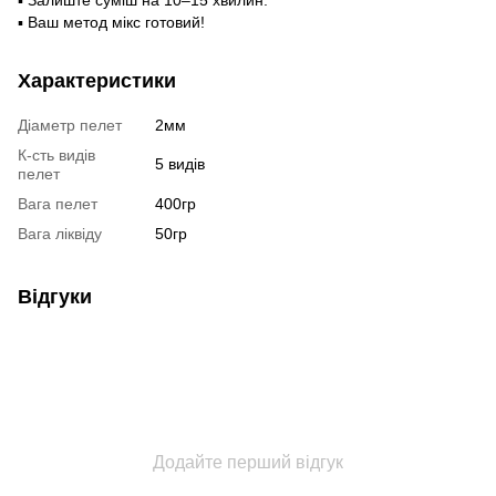
▪ Залиште суміш на 10–15 хвилин.
▪ Ваш метод мікс готовий!
Характеристики
Діаметр пелет
2мм
К-сть видів
5 видів
пелет
Вага пелет
400гр
Вага ліквіду
50гр
Відгуки
Додайте перший відгук