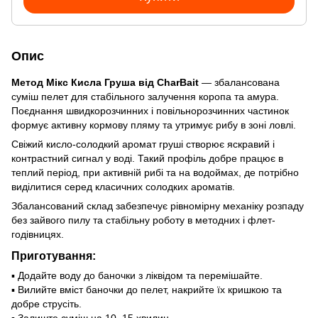
Опис
Метод Мікс Кисла Груша від CharBait
— збалансована
суміш пелет для стабільного залучення коропа та амура.
Поєднання швидкорозчинних і повільнорозчинних частинок
формує активну кормову пляму та утримує рибу в зоні ловлі.
Свіжий кисло-солодкий аромат груші створює яскравий і
контрастний сигнал у воді. Такий профіль добре працює в
теплий період, при активній рибі та на водоймах, де потрібно
виділитися серед класичних солодких ароматів.
Збалансований склад забезпечує рівномірну механіку розпаду
без зайвого пилу та стабільну роботу в методних і флет-
годівницях.
Приготування:
▪ Додайте воду до баночки з ліквідом та перемішайте.
▪ Вилийте вміст баночки до пелет, накрийте їх кришкою та
добре струсіть.