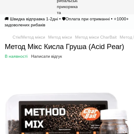
🚚 Швидка відправка 1-2дні • 🛡️Оплата при отриманні • ⭐1000+
задоволених рибаків
Стік/Метод мікси
Метод мікси
Метод мікси CharBait
Метод 
Метод Мікс Кисла Груша (Acid Pear)
В наявності
Написати відгук