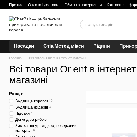
Перейти до основного контенту
Про нас
Оплата і доставка
Обмін та повернення
Контактна інфор
Насадки
Стік/Метод мікси
Рідини
Прико
Головна
Всі товари Orient в інтернет магазині
Всі товари Orient в інтернет
магазині
Розділ
Вудлища коропові
9
Вудлища фідерні
2
Підсаки
4
Догляд за рибою
1
Жилка, шнур, лідкор, повідковий
матеріал
6
Аксесуари
1