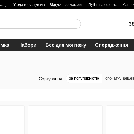
мація
Угода користувача
Відгуки про магазин
Публічна оферта
Магаз
+38
рмка
Набори
Все для монтажу
Спорядження
за популярністю
спочатку деше
Сортування: