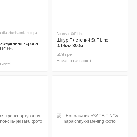
-dlia-zberihannia-koropa-
Артикул: Stiff Line
Шнур Плетений Stiff Line
зберігання коропа
0.14мм 300м
OUCH»
559 грн
Немає в наявності
вності