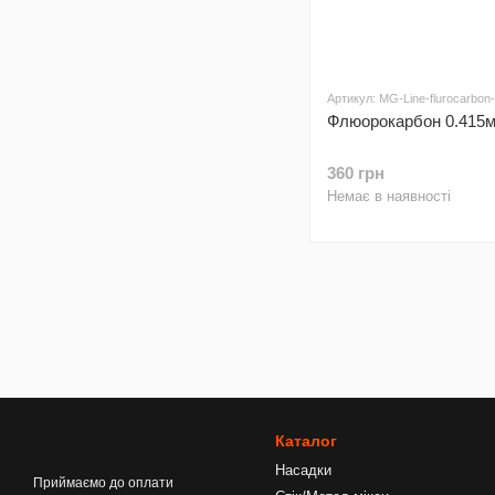
Артикул: MG-Line-flurocarbon-
Флюорокарбон 0.415
360 грн
Немає в наявності
Каталог
Насадки
Приймаємо до оплати