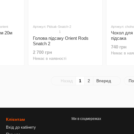
orient
Артикул: Pidsak-Snatch-2
Артикул: chohol
1
мм 20м
Чохол для
Голова підсаку Orient Rods
підсака
Snatch 2
740 грн
2 700 грн
Немає в ная
Немає в наявності
Назад
1
2
Вперед
По
Ми в соцмережах
Клієнтам
Вхід до кабінету