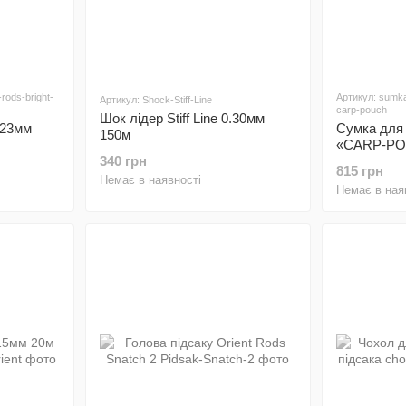
-rods-bright-
Артикул: sumka
Артикул: Shock-Stiff-Line
carp-pouch
Шок лідер Stiff Line 0.30мм
.23мм
Сумка для 
150м
«CARP-P
340 грн
815 грн
Немає в наявності
Немає в ная