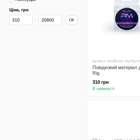
Ціна, грн
Від Ціна, грн
До Ціна, грн
ОК
Артикул: povidkoviy-Zig-Rig-or
Повідковий матеріал 
Rig
310 грн
В наявності