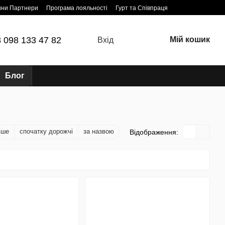
ини Партнери
Програма лояльності
Гурт та Співпраця
 098 133 47 82
Мій кошик
Вхід
Блог
вше
спочатку дорожчі
за назвою
Відображення: