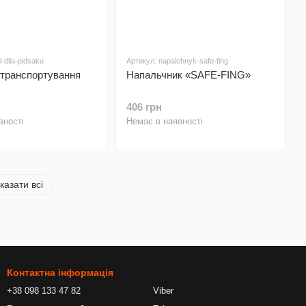
-dlia-pidsaku
Артикул: napalchnyk-safe-fing
 транспортування
Напальчник «SAFE-FING»
406 грн
вності
Немає в наявності
казати всі
Контактна інформація
+38 098 133 47 82
Viber