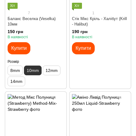
Хіт
Хіт
7
1
Баланс Веселка (Veselka)
Стік Мікс Кріль - Халібут (Krill
10мм
- Halibut)
150 грн
190 грн
В наявності
В наявності
Купити
Купити
Розмір
8mm
10mm
12mm
14mm