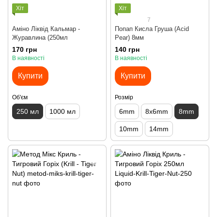
Хіт
Хіт
7
Аміно Ліквід Кальмар -
Попап Кисла Груша (Acid
Журавлина (250мл
Pear) 8мм
170 грн
140 грн
В наявності
В наявності
Купити
Купити
Об'єм
Розмір
250 мл
1000 мл
6mm
8x6mm
8mm
10mm
14mm