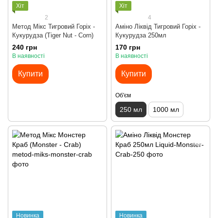
Хіт
Хіт
2
4
Метод Мікс Тигровий Горіх -
Аміно Ліквід Тигровий Горіх -
Кукурудза (Tiger Nut - Corn)
Кукурудза 250мл
240 грн
170 грн
В наявності
В наявності
Купити
Купити
Об'єм
250 мл
1000 мл
Новинка
Новинка