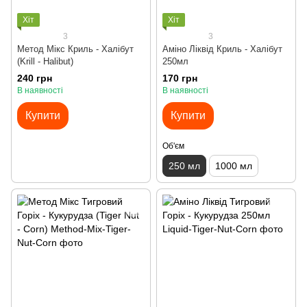
Хіт
Хіт
3
3
Метод Мікс Криль - Халібут
Аміно Ліквід Криль - Халібут
(Krill - Halibut)
250мл
240 грн
170 грн
В наявності
В наявності
Купити
Купити
Об'єм
250 мл
1000 мл