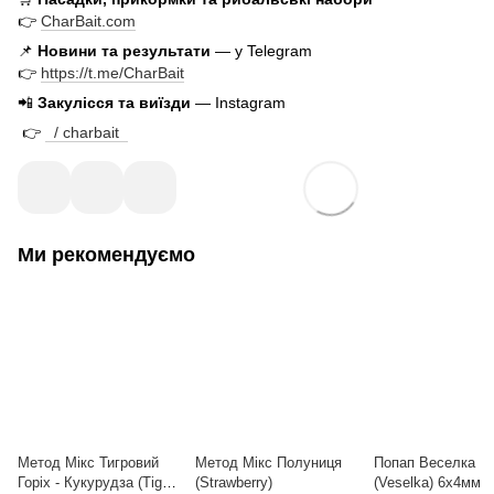
👉
CharBait.com
📌
Новини та результати
— у Telegram
👉
https://t.me/CharBait
📲
Закулісся та виїзди
— Instagram
👉
/ charbait
Ми рекомендуємо
Метод Мікс Тигровий
Метод Мікс Полуниця
Попап Веселка
Горіх - Кукурудза (Tiger
(Strawberry)
(Veselka) 6x4мм