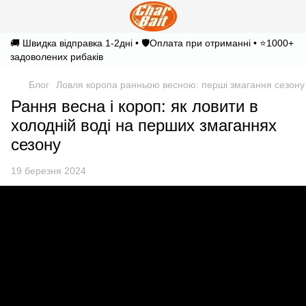
🚚 Швидка відправка 1-2дні • 🛡️Оплата при отриманні • ⭐1000+
задоволених рибаків
Блог
Ловля коропа ранньою весною: перші змагання сезону 
Рання весна і короп: як ловити в
холодній воді на перших змаганнях
сезону
19 березня 2024