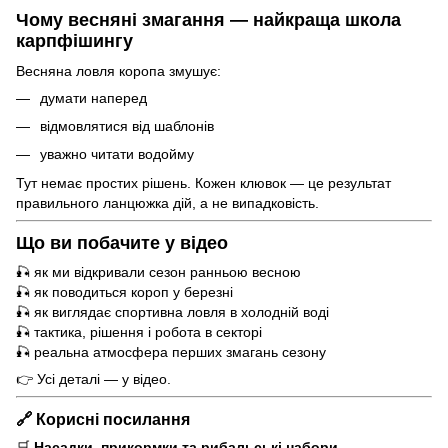
Чому весняні змагання — найкраща школа
карпфішингу
Весняна ловля коропа змушує:
думати наперед
відмовлятися від шаблонів
уважно читати водойму
Тут немає простих рішень. Кожен клювок — це результат
правильного ланцюжка дій, а не випадковість.
Що ви побачите у відео
🎣 як ми відкривали сезон ранньою весною
🎣 як поводиться короп у березні
🎣 як виглядає спортивна ловля в холодній воді
🎣 тактика, рішення і робота в секторі
🎣 реальна атмосфера перших змагань сезону
👉 Усі деталі — у відео.
🔗 Корисні посилання
🛒
Насадки, прикормки та рибальські набори