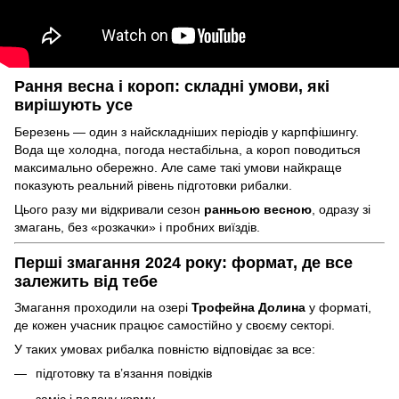
Рання весна і короп: складні умови, які
вирішують усе
Березень — один з найскладніших періодів у карпфішингу.
Вода ще холодна, погода нестабільна, а короп поводиться
максимально обережно. Але саме такі умови найкраще
показують реальний рівень підготовки рибалки.
Цього разу ми відкривали сезон
ранньою весною
, одразу зі
змагань, без «розкачки» і пробних виїздів.
Перші змагання 2024 року: формат, де все
залежить від тебе
Змагання проходили на озері
Трофейна Долина
у форматі,
де кожен учасник працює самостійно у своєму секторі.
У таких умовах рибалка повністю відповідає за все:
підготовку та в’язання повідків
заміс і подачу корму