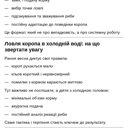
вибір точки ловлі
підсакування та зважування риби
постійну адаптацію до поведінки коропа
Це формат, який не про випадковість, а про системну роботу.
Ловля коропа в холодній воді: на що
звертати увагу
Рання весна диктує свої правила:
короп рухається мало
кльов короткий і нерівномірний
помилки з кормом караються миттєво
Тут важливо не поспішати, а діяти з холодною головою:
мінімальні об’єми корму
акуратна подача
постійний аналіз реакції риби
Саме тактика і терпіння стають ключем до результату.