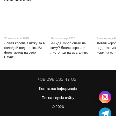
30 листопада 2025
16 листопада 2025
2 листопада 2
Ловля коропа взимку та в
Чи йде короп спати на
Ловля короп
холодній воді: фрістайл
зиму? Ловля коропа в
воді: тактик
флет метод на озері
листопаді на змаганнях
корм на осі
Баунті
+38 098 133 47 82
Контактна інформація
Повна версія сайту
© 2026