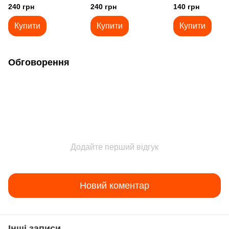
Nut - Corn)
240 грн
240 грн
140 грн
Купити
Купити
Купити
Обговорення
Додайте перший відгук
Новий коментар
Інші записи