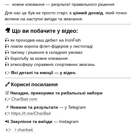
кожне клювання — результат правильного рішення
Для нас це був не просто старт, а
цінний досвід
, який точно
вплине на наступні виїзди та змагання.
🎥 Що ви побачите у відео:
🎣 як проходив наш дебют на IronFish
🎣 ловлю коропа флет-фідером у листопаді
🎣 тактику і рішення в складних умовах
🎣 боротьбу за кожне клювання
🎣 атмосферу справжніх спортивних змагань
👉
Всі деталі та емоції — у відео.
🔗 Корисні посилання
🛒
Насадки, прикормки та рибальські набори
👉
CharBait.com
📌
Новини та результати
— у Telegram
👉
https://t.me/CharBait
📲
Закулісся та виїзди
— Instagram
👉
/ charbait