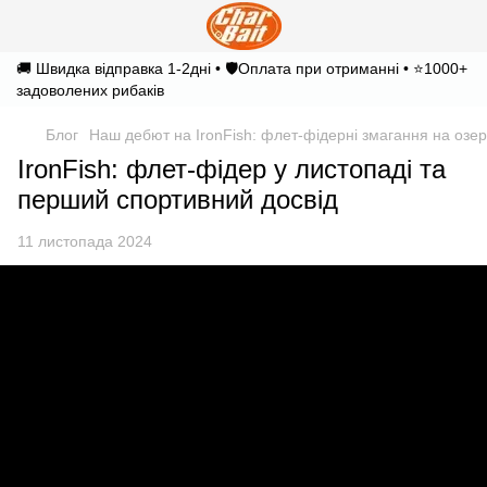
🚚 Швидка відправка 1-2дні • 🛡️Оплата при отриманні • ⭐1000+
задоволених рибаків
Блог
Наш дебют на IronFish: флет-фідерні змагання на озер
IronFish: флет-фідер у листопаді та
перший спортивний досвід
11 листопада 2024