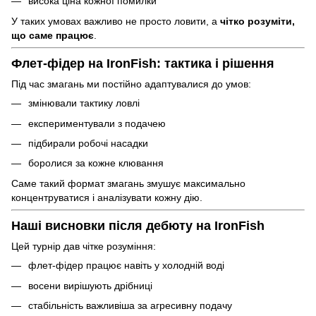
висока ціна кожної помилки
У таких умовах важливо не просто ловити, а
чітко розуміти,
що саме працює
.
Флет-фідер на IronFish: тактика і рішення
Під час змагань ми постійно адаптувалися до умов:
змінювали тактику ловлі
експериментували з подачею
підбирали робочі насадки
боролися за кожне клювання
Саме такий формат змагань змушує максимально
концентруватися і аналізувати кожну дію.
Наші висновки після дебюту на IronFish
Цей турнір дав чітке розуміння:
флет-фідер працює навіть у холодній воді
восени вирішують дрібниці
стабільність важливіша за агресивну подачу