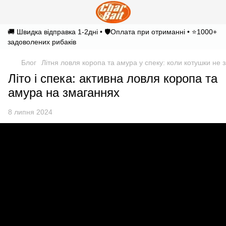
🚚 Швидка відправка 1-2дні • 🛡️Оплата при отриманні • ⭐1000+
задоволених рибаків
Блог
Літня ловля коропа та амура у спеку: коли котушки не
Літо і спека: активна ловля коропа та
амура на змаганнях
8 липня 2024