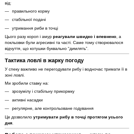
від:
правильного корму
стабільної подачі
утримання риби в точці
Цього разу короп і амур
реагували швидко і впевнено
, а
покльовки були агресивні та часті. Саме тому створювалося
відчуття, що котушки буквально “димлять”.
Тактика ловлі в жарку погоду
У спеку важливо не перегодувати рибу і водночас тримати її в
зоні ловлі.
Ми зробили ставку на:
зрозумілу і стабільну прикормку
активні насадки
регулярне, але контрольоване годування
Це дозволило
утримувати рибу в точці протягом усього
дня
.