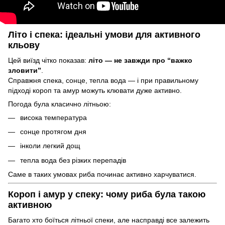
Літо і спека: ідеальні умови для активного
кльову
Цей виїзд чітко показав:
літо — не завжди про “важко
зловити”
.
Справжня спека, сонце, тепла вода — і при правильному
підході короп та амур можуть клювати дуже активно.
Погода була класично літньою:
висока температура
сонце протягом дня
інколи легкий дощ
тепла вода без різких перепадів
Саме в таких умовах риба починає активно харчуватися.
Короп і амур у спеку: чому риба була такою
активною
Багато хто боїться літньої спеки, але насправді все залежить