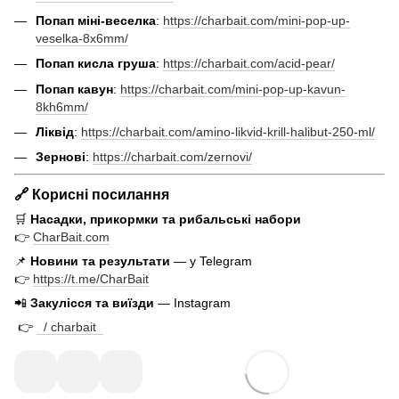
Попап міні-веселка
:
https://charbait.com/mini-pop-up-
veselka-8x6mm/
Попап кисла груша
:
https://charbait.com/acid-pear/
Попап кавун
:
https://charbait.com/mini-pop-up-kavun-
8kh6mm/
Ліквід
:
https://charbait.com/amino-likvid-krill-halibut-250-ml/
Зернові
:
https://charbait.com/zernovi/
🔗 Корисні посилання
🛒
Насадки, прикормки та рибальські набори
👉
CharBait.com
📌
Новини та результати
— у Telegram
👉
https://t.me/CharBait
📲
Закулісся та виїзди
— Instagram
👉
/ charbait