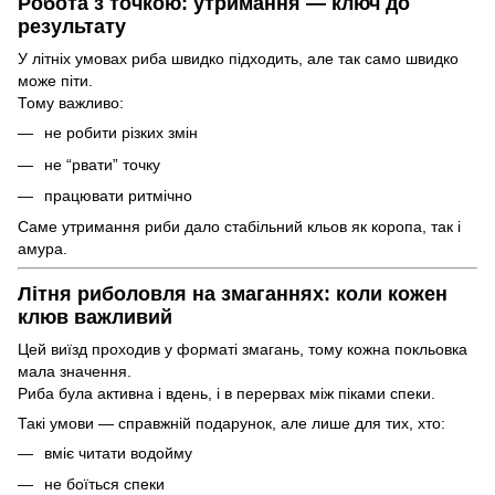
Робота з точкою: утримання — ключ до
результату
У літніх умовах риба швидко підходить, але так само швидко
може піти.
Тому важливо:
не робити різких змін
не “рвати” точку
працювати ритмічно
Саме утримання риби дало стабільний кльов як коропа, так і
амура.
Літня риболовля на змаганнях: коли кожен
клюв важливий
Цей виїзд проходив у форматі змагань, тому кожна покльовка
мала значення.
Риба була активна і вдень, і в перервах між піками спеки.
Такі умови — справжній подарунок, але лише для тих, хто:
вміє читати водойму
не боїться спеки