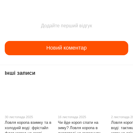
Додайте перший відгук
Новий коментар
Інші записи
30 листопада 2025
16 листопада 2025
2 листопада 2
Ловля коропа взимку та в
Чи йде короп спати на
Ловля короп
холодній воді: фрістайл
зиму? Ловля коропа в
воді: тактик