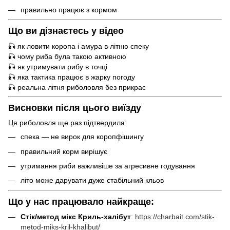
правильно працює з кормом
Що ви дізнаєтесь у відео
🎣 як ловити коропа і амура в літню спеку
🎣 чому риба була такою активною
🎣 як утримувати рибу в точці
🎣 яка тактика працює в жарку погоду
🎣 реальна літня риболовля без прикрас
Висновки після цього виїзду
Ця риболовля ще раз підтвердила:
спека — не вирок для коропфішингу
правильний корм вирішує
утримання риби важливіше за агресивне годування
літо може дарувати дуже стабільний кльов
Що у нас працювало найкраще:
Стік/метод мікс Криль-халібут
:
https://charbait.com/stik-
metod-miks-kril-khalibut/