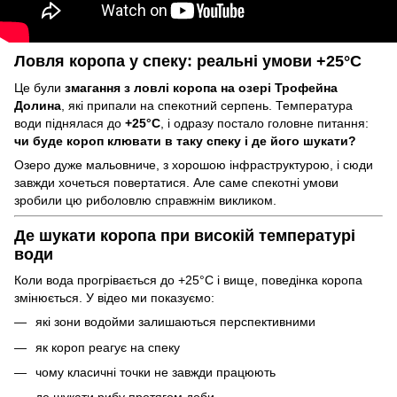
Ловля коропа у спеку: реальні умови +25°C
Це були
змагання з ловлі коропа на озері Трофейна
Долина
, які припали на спекотний серпень. Температура
води піднялася до
+25°C
, і одразу постало головне питання:
чи буде короп клювати в таку спеку і де його шукати?
Озеро дуже мальовниче, з хорошою інфраструктурою, і сюди
завжди хочеться повертатися. Але саме спекотні умови
зробили цю риболовлю справжнім викликом.
Де шукати коропа при високій температурі
води
Коли вода прогрівається до +25°C і вище, поведінка коропа
змінюється. У відео ми показуємо:
які зони водойми залишаються перспективними
як короп реагує на спеку
чому класичні точки не завжди працюють