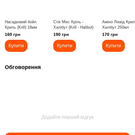
Насадковий бойл
Стік Мікс Кріль -
Аміно Ліквід Крил
Криль (Krill) 18мм
Халібут (Krill - Halibut)
Халібут 250мл
160 грн
190 грн
170 грн
Купити
Купити
Купити
Обговорення
Додайте перший відгук