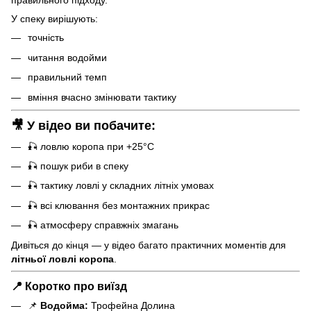
правильного підходу.
У спеку вирішують:
точність
читання водойми
правильний темп
вміння вчасно змінювати тактику
🎥 У відео ви побачите:
🎣 ловлю коропа при +25°C
🎣 пошук риби в спеку
🎣 тактику ловлі у складних літніх умовах
🎣 всі клювання без монтажних прикрас
🎣 атмосферу справжніх змагань
Дивіться до кінця — у відео багато практичних моментів для
літньої ловлі коропа
.
📍 Коротко про виїзд
📌
Водойма:
Трофейна Долина