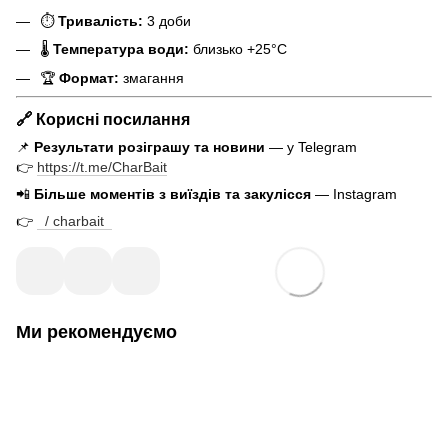
⏱
Тривалість:
3 доби
🌡
Температура води:
близько +25°C
🏆
Формат:
змагання
🔗 Корисні посилання
📌
Результати розіграшу та новини
— у Telegram
👉
https://t.me/CharBait
📲
Більше моментів з виїздів та закулісся
— Instagram
👉
/ charbait
Ми рекомендуємо