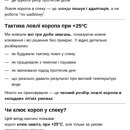
де шукати рибу протягом доби
Ловля коропа в спеку — це завжди
пошук і адаптація
, а не
робота “по шаблону”.
Тактика ловлі коропа при +25°C
Ми знімали
всі три доби змагань
, показуючи кожне
клювання і всі рішення без прикрас. У відео детально
розбираємо:
як будували тактику ловлі у спеку
як працювали з темпом і паузами
як змінювали підхід протягом дня
що реально давало результат при високій температурі
води
Нічого не приховували — це
чесний розбір ловлі коропа в
складних літніх умовах
.
Чи клює короп у спеку?
Цей виїзд наочно показав:
короп
клює навіть при +25°C
, але тільки за умови