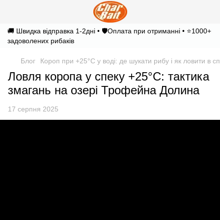
🚚 Швидка відправка 1-2дні • 🛡️Оплата при отриманні • ⭐1000+
задоволених рибаків
Блог
Короп при +25°C у воді: де шукати рибу і як ловити в с
Ловля коропа у спеку +25°C: тактика
змагань на озері Трофейна Долина
17 серпня 2025