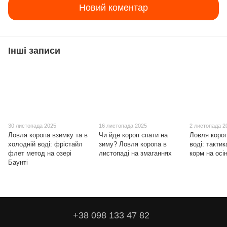
Новий коментар
Інші записи
30 листопада 2025
16 листопада 2025
2 листопада 2
Ловля коропа взимку та в
Чи йде короп спати на
Ловля короп
холодній воді: фрістайл
зиму? Ловля коропа в
воді: тактик
флет метод на озері
листопаді на змаганнях
корм на осі
Баунті
+38 098 133 47 82