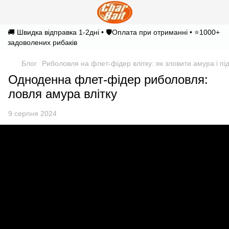
🚚 Швидка відправка 1-2дні • 🛡️Оплата при отриманні • ⭐1000+
задоволених рибаків
Блог
Риболовля на флет-фідер влітку: як зловити амура і пі
Одноденна флет-фідер риболовля:
ловля амура влітку
9 серпня 2024