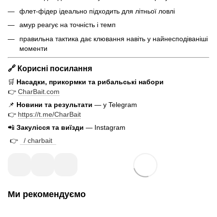
флет-фідер ідеально підходить для літньої ловлі
амур реагує на точність і темп
правильна тактика дає клювання навіть у найнесподіваніші
моменти
🔗 Корисні посилання
🛒
Насадки, прикормки та рибальські набори
👉
CharBait.com
📌
Новини та результати
— у Telegram
👉
https://t.me/CharBait
📲
Закулісся та виїзди
— Instagram
👉
/ charbait
Ми рекомендуємо