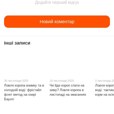
Додайте перший відгук
Новий коментар
Інші записи
30 листопада 2025
16 листопада 2025
2 листопада 2
Ловля коропа взимку та в
Чи йде короп спати на
Ловля короп
холодній воді: фрістайл
зиму? Ловля коропа в
воді: тактик
флет метод на озері
листопаді на змаганнях
корм на осі
Баунті