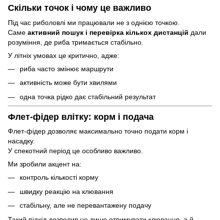
Скільки точок і чому це важливо
Під час риболовлі ми працювали не з однією точкою.
Саме
активний пошук і перевірка кількох дистанцій
дали
розуміння, де риба тримається стабільно.
У літніх умовах це критично, адже:
риба часто змінює маршрути
активність може бути хвилями
одна точка рідко дає стабільний результат
Флет-фідер влітку: корм і подача
Флет-фідер дозволяє максимально точно подати корм і
насадку.
У спекотний період це особливо важливо.
Ми зробили акцент на:
контроль кількості корму
швидку реакцію на клювання
стабільну, але не перевантажену подачу
Такий підхід дозволив не лише отримувати клювання, а й