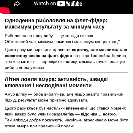
Одноденна риболовля на флет-фідер:
максимум результату за мінімум часу
Риболовля на одну добу — це завжди виклик.
Обмежений час, мінімум помилок і максимум концентрації.
Цього разу ми вирішили провести
коротку, але максимально
ефективну сесію на флет-фідер
на озері Трофейна Долина,
з чіткою метою — перевірити тактику, кількість точок і реакцію
риби в літніх умовах.
Літня ловля амура: активність, швидкі
клювання і несподівані моменти
Амур влітку — риба вибаглива, але якщо знайти правильний
підхід, результат може приємно здивувати.
Цього разу кльов був настільки впевненим, що стався момент,
який важко було уявити заздалегідь —
підсічка… ногою
.
Такі епізоди добре показують, наскільки агресивною може бути
атака амура при правильній подачі.