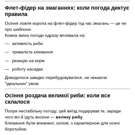
Флет-фідер на змаганнях: коли погода диктує
правила
Осіння ловля коропа на флет-фідер під час змагань — це не
про шаблони.
Кожна зміна погоди одразу впливала на:
активність риби
тривалість клювання
реакцію на корм
роботу насадки
Доводилося швидко перебудовуватися, не чекаючи
“ідеальних” умов.
Осіння роздача великої риби: коли все
склалося
Попри нестабільну погоду, цей виїзд подарував те, заради
чого всі й їдуть восени —
велику рибу
.
Клювання були впевнені, силові, з характерною для осені
боротьбою.