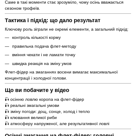
Саме в такі моменти стає зрозуміло, чому осінь вважається
сезоном трофеїв.
Тактика і підхід: що дало результат
Ключову роль зіграли не окремі елементи, а загальний підхід:
контроль кількості корму
правильна подача флет-методу
вміння чекати і не ламати точку
швидка реакція на зміну умов
Флет-фідер на змаганнях восени вимагає максимальної
концентрації і холодної голови.
Що ви побачите у відео
🎣 осінню ловлю коропа на флет-фідер
🎣 реальні змагальні умови
🎣 зміну погоди: дощ, сонце, холод і тепло
🎣 клювання великої риби
🎣 атмосферу напруженої, але результативної ловлі
Осінні змагання на флет-фідер: головні