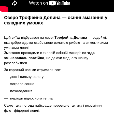
Озеро Трофейна Долина — осінні змагання у
складних умовах
Цей виїзд відбувався на озері
Трофейна Долина
— водоймі,
яка добре відома стабільною великою рибою та вимогливими
умовами ловлі.
Змагання проходили в типовій осінній манері:
погода
змінювалась постійно
, не даючи жодного шансу
розслабитися.
За короткий час ми отримали все:
дощ і сильну вологу
яскраве сонце
похолодання
періоди відносного тепла
Саме така погода найкраще перевіряє тактику і розуміння
флет-фідерної ловлі.