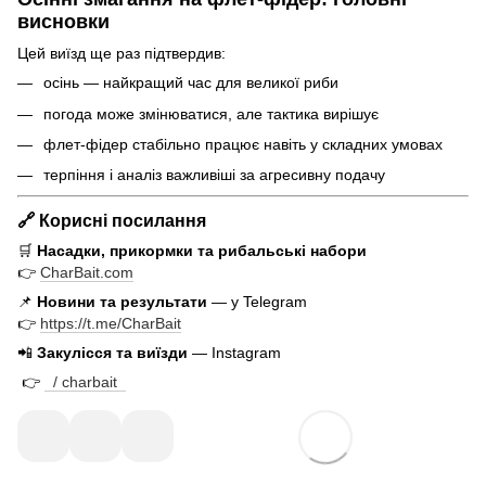
висновки
Цей виїзд ще раз підтвердив:
осінь — найкращий час для великої риби
погода може змінюватися, але тактика вирішує
флет-фідер стабільно працює навіть у складних умовах
терпіння і аналіз важливіші за агресивну подачу
🔗 Корисні посилання
🛒
Насадки, прикормки та рибальські набори
👉
CharBait.com
📌
Новини та результати
— у Telegram
👉
https://t.me/CharBait
📲
Закулісся та виїзди
— Instagram
👉
/ charbait