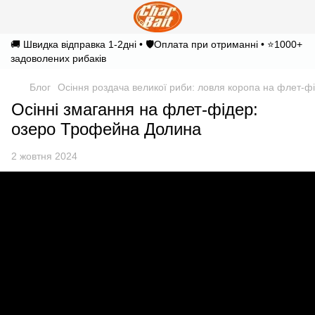
🚚 Швидка відправка 1-2дні • 🛡️Оплата при отриманні • ⭐1000+
задоволених рибаків
Блог
Осіння роздача великої риби: ловля коропа на флет-ф
Осінні змагання на флет-фідер:
озеро Трофейна Долина
2 жовтня 2024