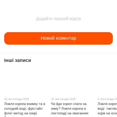
Додайте перший відгук
Новий коментар
Інші записи
30 листопада 2025
16 листопада 2025
2 листопада 2
Ловля коропа взимку та в
Чи йде короп спати на
Ловля короп
холодній воді: фрістайл
зиму? Ловля коропа в
воді: тактик
флет метод на озері
листопаді на змаганнях
корм на осі