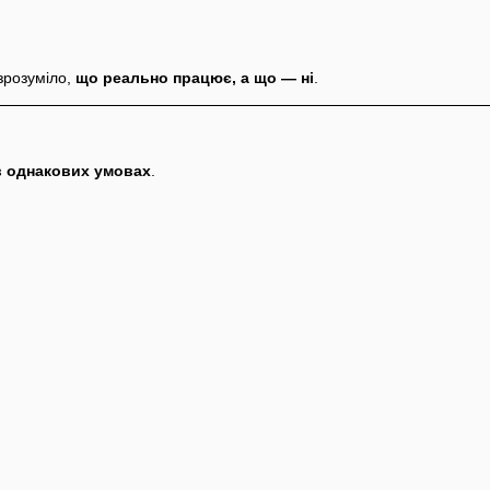
зрозуміло,
що реально працює, а що — ні
.
 в однакових умовах
.