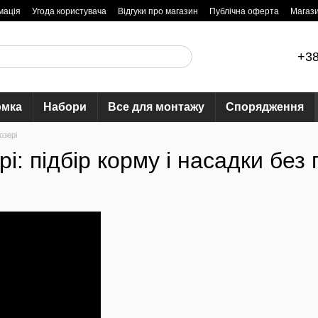
мація
Угода користувача
Відгуки про магазин
Публічна оферта
Магаз
+38
рмка
Набори
Все для монтажу
Спорядження
озері
: підбір корму і насадки без