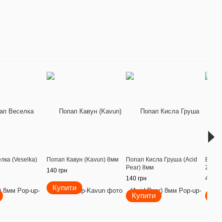
лка (Veselka)
Попап Кавун (Kavun) 8мм
Попап Кисла Груша (Acid
Бойл 
Pear) 8мм
24мм -
140 грн
140 грн
430 г
Купити
Купити
Ку