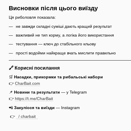
Висновки після цього виїзду
Ця риболовля показала:
не завжди складні суміші дають кращий результат
важливий не тип корму, а логіка його використання
тестування — ключ до стабільного кльову
прості водойми найкраще вчать мислити правильно
🔗 Корисні посилання
🛒
Насадки, прикормки та рибальські набори
👉
CharBait.com
📌
Новини та результати
— у Telegram
👉
https://t.me/CharBait
📲
Закулісся та виїзди
— Instagram
👉
/ charbait