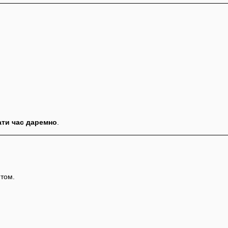
ати час даремно
.
нтом.