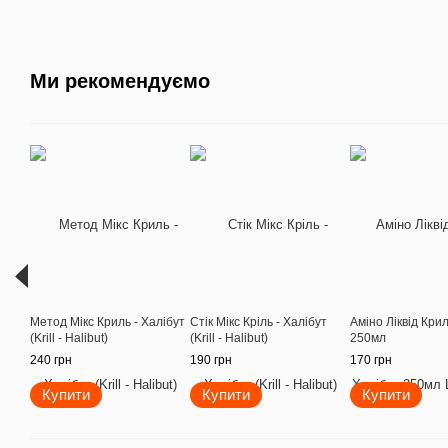
Ми рекомендуємо
Метод Мікс Криль - Халібут
Стік Мікс Кріль - Халібут
Аміно Ліквід Крил
(Krill - Halibut)
(Krill - Halibut)
250мл
240 грн
190 грн
170 грн
Купити
Купити
Купити