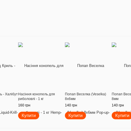
ь - Халібут
Насіння конопель для
Попап Веселка (Veselka)
Попап Весе
риболовлі - 1 кг
8x6мм
8мм
160 грн
140 грн
140 грн
Купити
Купити
Купити