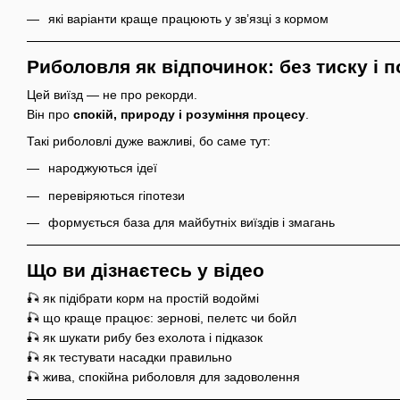
які варіанти краще працюють у зв’язці з кормом
Риболовля як відпочинок: без тиску і п
Цей виїзд — не про рекорди.
Він про
спокій, природу і розуміння процесу
.
Такі риболовлі дуже важливі, бо саме тут:
народжуються ідеї
перевіряються гіпотези
формується база для майбутніх виїздів і змагань
Що ви дізнаєтесь у відео
🎣 як підібрати корм на простій водоймі
🎣 що краще працює: зернові, пелетс чи бойл
🎣 як шукати рибу без ехолота і підказок
🎣 як тестувати насадки правильно
🎣 жива, спокійна риболовля для задоволення