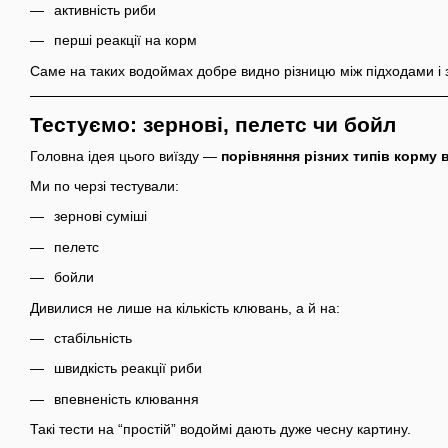
активність риби
перші реакції на корм
Саме на таких водоймах добре видно різницю між підходами і 
Тестуємо: зернові, пелетс чи бойл
Головна ідея цього виїзду —
порівняння різних типів корму
Ми по черзі тестували:
зернові суміші
пелетс
бойли
Дивилися не лише на кількість клювань, а й на:
стабільність
швидкість реакції риби
впевненість клювання
Такі тести на “простій” водоймі дають дуже чесну картину.