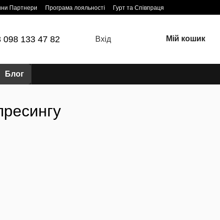
ини Партнери
Програма лояльності
Гурт та Співпраця
 098 133 47 82
Мій кошик
Вхід
Блог
 пресингу