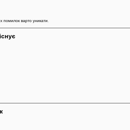
их помилок варто уникати.
існує
к