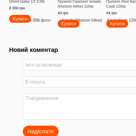
Orient Galax 13' 3,5lb
Грузило Горизонт Інлайн
Грузило Лонг Кас
(Horizon Inline) 110гр
Cast) 120гр
8 300 грн
44 грн
44 грн
Купити
Купити
Купити
Новий коментар
Надіслати