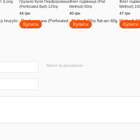
т (Long
Грузило Куля Перфорована
Флет годівниця (Flat
Флет годівн
(Perforated Ball) 125гр
Method) 60гр
Method) 10
44 грн
40 грн
47 грн
Купити
Купити
Купити
Увійти за допомогою