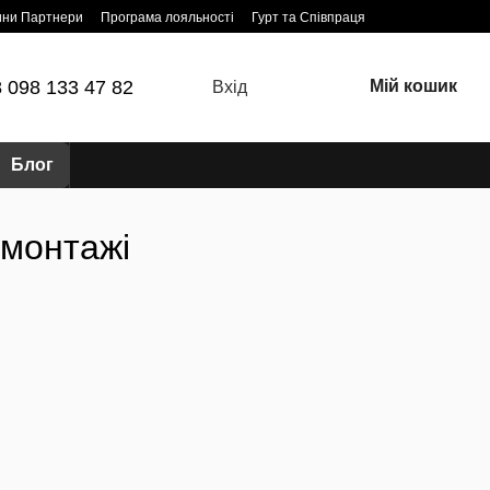
ини Партнери
Програма лояльності
Гурт та Співпраця
 098 133 47 82
Мій кошик
Вхід
Блог
 монтажі