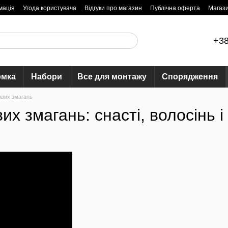
мація
Угода користувача
Відгуки про магазин
Публічна оферта
Магаз
+38
рмка
Набори
Все для монтажу
Спорядження
ових змагань
х змагань: снасті, волосінь і