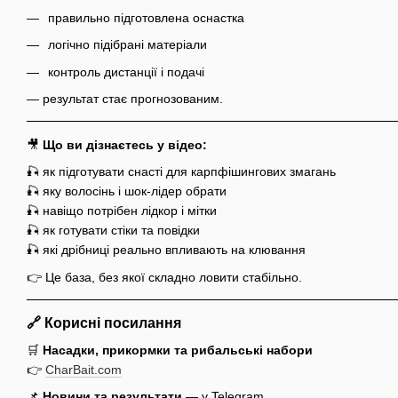
правильно підготовлена оснастка
логічно підібрані матеріали
контроль дистанції і подачі
— результат стає прогнозованим.
🎥
Що ви дізнаєтесь у відео:
🎣 як підготувати снасті для карпфішингових змагань
🎣 яку волосінь і шок-лідер обрати
🎣 навіщо потрібен лідкор і мітки
🎣 як готувати стіки та повідки
🎣 які дрібниці реально впливають на клювання
👉 Це база, без якої складно ловити стабільно.
🔗 Корисні посилання
🛒
Насадки, прикормки та рибальські набори
👉
CharBait.com
📌
Новини та результати
— у Telegram