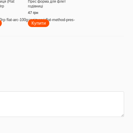
иця (Flat
Прес форма для флет
0гр
годівниці
47 грн
Купити