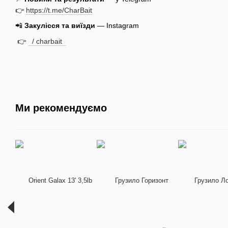
👉
https://t.me/CharBait
📲
Закулісся та виїзди
— Instagram
👉
/ charbait
Ми рекомендуємо