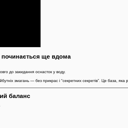
у починається ще вдома
довго до закидання оснасток у воду.
тніх змагань — без прикрас і “секретних секретів”. Це база, яка ре
ний баланс
.