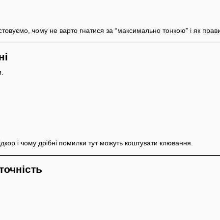
товуємо, чому не варто гнатися за “максимально тонкою” і як прави
ні
и.
ідкор і чому дрібні помилки тут можуть коштувати клювання.
 точність