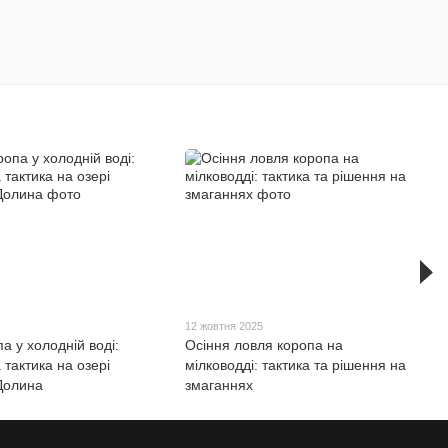
5
12 жовтня 2025
а у холодній воді:
Осіння ловля коропа на
 тактика на озері
мілководді: тактика та рішення на
Долина
змаганнях