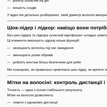
роботу оснастки на дні
кількість сходів
У відео ми детально розбираємо, який діаметр волосіні викорис
Шок-лідер і лідкор: навіщо вони потріб
Без шок-лідера та лідкора сучасний карпфішинг складно уявит
Ці елементи виконують одразу кілька функцій:
захищають волосінь під час закидання
зменшують ризик обривів
роблять монтаж більш безпечним для риби
Ми показуємо, як правильно прив’язати шок-лідер, як кріпити л
Мітки на волосіні: контроль дистанції і
Точність — одна з основ стабільного результату.
Мітки на волосіні дозволяють:
ловити з однакової дистанції