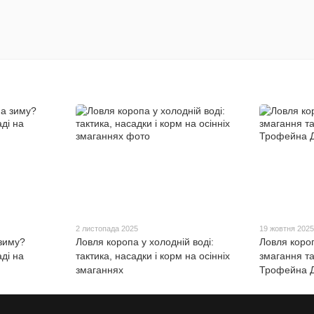
2 листопада 2025
19 жовтня 202
 зиму?
Ловля коропа у холодній воді:
Ловля короп
ді на
тактика, насадки і корм на осінніх
змагання та
змаганнях
Трофейна 