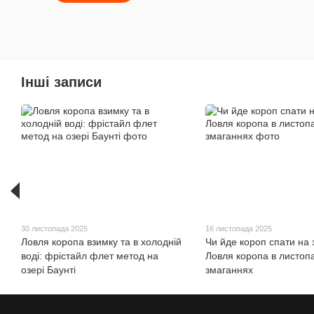
Інші записи
30 листопада 2025
16 листопада 2025
Ловля коропа взимку та в холодній
Чи йде короп спати на
воді: фрістайл флет метод на
Ловля коропа в листопа
озері Баунті
змаганнях