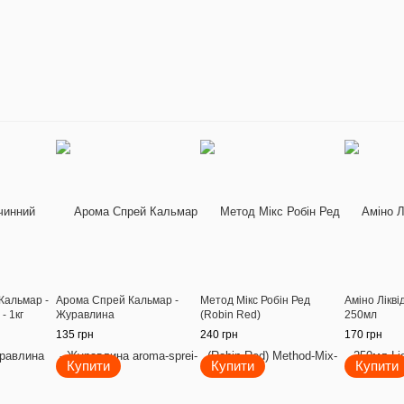
Кальмар -
Арома Спрей Кальмар -
Метод Мікс Робін Ред
Аміно Лікві
- 1кг
Журавлина
(Robin Red)
250мл
135 грн
240 грн
170 грн
Купити
Купити
Купити