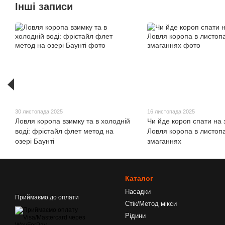
Інші записи
30 листопада 2025
16 листопада 2025
Ловля коропа взимку та в холодній
Чи йде короп спати на
воді: фрістайл флет метод на
Ловля коропа в листопа
озері Баунті
змаганнях
Каталог
Насадки
Приймаємо до оплати
Стік/Метод мікси
Рідини