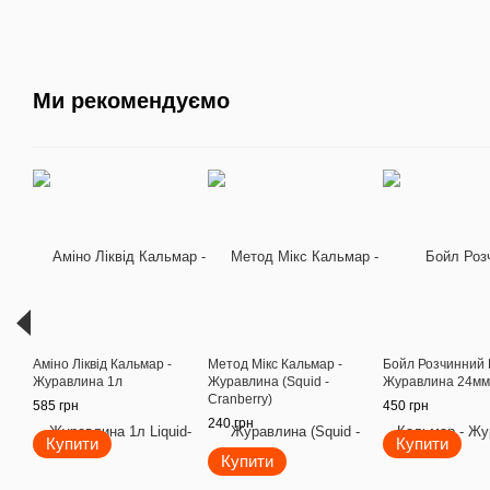
Ми рекомендуємо
Аміно Ліквід Кальмар -
Метод Мікс Кальмар -
Бойл Розчинний 
Журавлина 1л
Журавлина (Squid -
Журавлина 24мм 
Cranberry)
585 грн
450 грн
240 грн
Купити
Купити
Купити