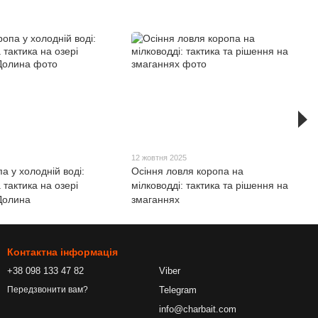
5
12 жовтня 2025
а у холодній воді:
Осіння ловля коропа на
 тактика на озері
мілководді: тактика та рішення на
Долина
змаганнях
Контактна інформація
+38 098 133 47 82
Viber
Telegram
Передзвонити вам?
info@charbait.com