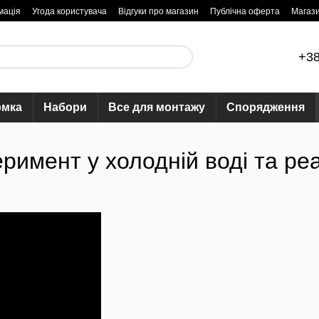
мація
Угода користувача
Відгуки про магазин
Публічна оферта
Магаз
+38
рмка
Набори
Все для монтажу
Спорядження
римент у холодній воді та ре