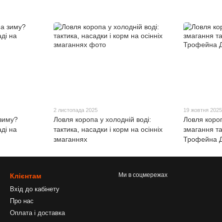
2 листопада 2025
19 жовтня 202
 зиму?
Ловля коропа у холодній воді:
Ловля короп
ді на
тактика, насадки і корм на осінніх
змагання та
змаганнях
Трофейна 
Ми в соцмережах
Клієнтам
Вхід до кабінету
Про нас
Оплата і доставка