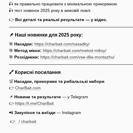
🎣 як правильно працювати з мінімальною прикормкою
🎣 тест новинок 2025 року в зимовій ловлі
👉
Всі деталі та реальні результати — у відео.
📌
Наші новинки для 2025 року:
🎯
Насадки:
https://charbait.com/nasadky/
🎯
Метод мікси:
https://charbait.com/metod-miksy/
🎯
Розхідники:
https://charbait.com/vse-dlia-montazhu/
🔗 Корисні посилання
🛒
Насадки, прикормки та рибальські набори
👉
CharBait.com
📌
Новини та результати
— у Telegram
👉
https://t.me/CharBait
📲
Закулісся та виїзди
— Instagram
👉
/ charbait