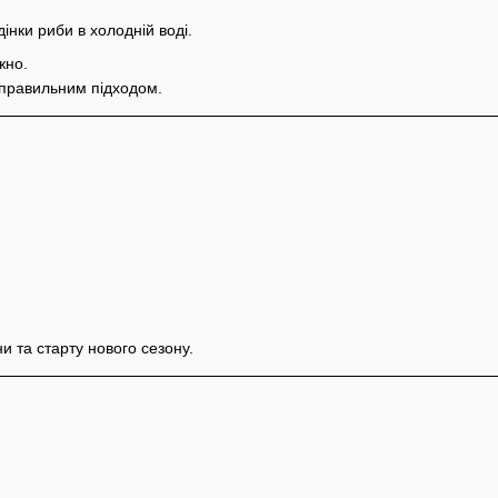
дінки риби в холодній воді.
жно.
з правильним підходом.
и та старту нового сезону.