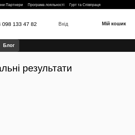
ини Партнери
Програма лояльності
Гурт та Співпраця
 098 133 47 82
Мій кошик
Вхід
Блог
альні результати