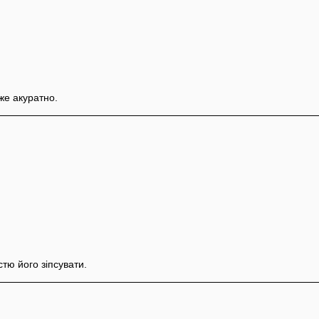
же акуратно.
стю його зіпсувати.