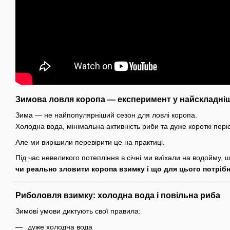
Зимова ловля коропа — експеримент у найскладні
Зима — не найпопулярніший сезон для ловлі коропа.
Холодна вода, мінімальна активність риби та дуже короткі пер
Але ми вирішили перевірити це на практиці.
Під час невеликого потепління в січні ми виїхали на водойму, щ
чи реально зловити коропа взимку і що для цього потрібно
Риболовля взимку: холодна вода і повільна риба
Зимові умови диктують свої правила:
дуже холодна вода