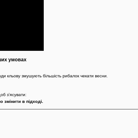
ших умовах
іоди кльову змушують більшість рибалок чекати весни.
об з’ясувати:
 змінити в підході.