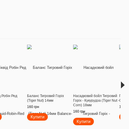
д Робін Ред
Баланс Тигровий Горіх
Насадковий бойл Тигровий
Попап
(Tiger Nut) 14мм
Горіх - Кукурудза (Tiger Nut -
Corn)
Corn) 18мм
160 грн
140 г
160 грн
Купити
Ку
Купити