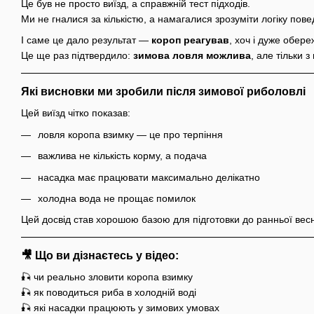
Це був не просто виїзд, а справжній тест підходів.
Ми не гналися за кількістю, а намагалися зрозуміти логіку пове
І саме це дало результат —
короп реагував
, хоч і дуже обере
Це ще раз підтвердило:
зимова ловля можлива
, але тільки 
Які висновки ми зробили після зимової риболовлі
Цей виїзд чітко показав:
ловля коропа взимку — це про терпіння
важлива не кількість корму, а подача
насадка має працювати максимально делікатно
холодна вода не прощає помилок
Цей досвід став хорошою базою для підготовки до ранньої весн
🎥 Що ви дізнаєтесь у відео:
🎣 чи реально зловити коропа взимку
🎣 як поводиться риба в холодній воді
🎣 які насадки працюють у зимових умовах